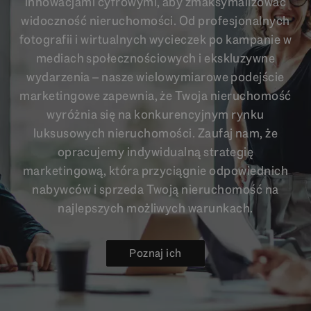
innowacjami cyfrowymi, aby zmaksymalizować
widoczność nieruchomości. Od profesjonalnych
fotografii i wirtualnych wycieczek po kampanie w
mediach społecznościowych i ekskluzywne
wydarzenia – nasze wielowymiarowe podejście
marketingowe zapewnia, że Twoja nieruchomość
wyróżnia się na konkurencyjnym rynku
luksusowych nieruchomości. Zaufaj nam, że
opracujemy indywidualną strategię
marketingową, która przyciągnie odpowiednich
nabywców i sprzeda Twoją nieruchomość na
najlepszych możliwych warunkach.
Poznaj ich