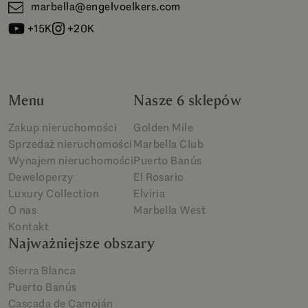
marbella@engelvoelkers.com
+15K
+20K
Menu
Nasze 6 sklepów
Zakup nieruchomości
Golden Mile
Sprzedaż nieruchomości
Marbella Club
Wynajem nieruchomości
Puerto Banús
Deweloperzy
El Rosario
Luxury Collection
Elviria
O nas
Marbella West
Kontakt
Najważniejsze obszary
Sierra Blanca
Puerto Banús
Cascada de Camoján