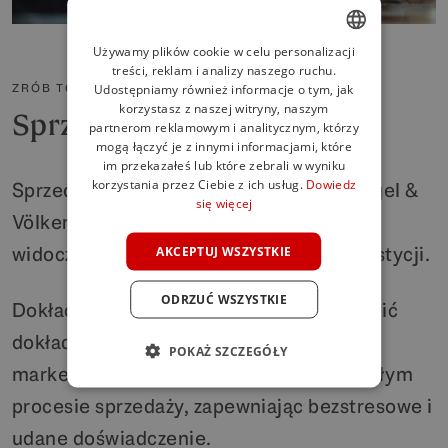
Używamy plików cookie w celu personalizacji
treści, reklam i analizy naszego ruchu.
ENGLISH
ZRÓB TO Z LUKSUSOWYMI EKSPERTAMI
Udostępniamy również informacje o tym, jak
SPANISH
korzystasz z naszej witryny, naszym
Sprzedaż z E&V Marbella
partnerom reklamowym i analitycznym, którzy
FRENCH
mogą łączyć je z innymi informacjami, które
im przekazałeś lub które zebrali w wyniku
GERMAN
korzystania przez Ciebie z ich usług.
Dowiedz
Sprzedaż nieruchomości w Marbelli z Engel &
się więcej
POLISH
Völkers oznacza zapewnienie najlepszej
widoczności i najwyższego zwrotu z inwestycji.
AKCEPTUJ WSZYSTKIE
ODRZUĆ WSZYSTKIE
Dokładamy wszelkich starań, aby zapewnić
dokładną wycenę, innowacyjne strategie
POKAŻ SZCZEGÓŁY
marketingowe i fachowe doradztwo w całym
procesie sprzedaży, zapewniając bezstresowe i
udane doświadczenie.