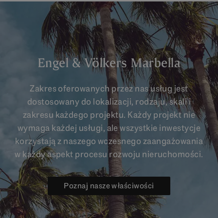
Engel & Völkers Marbella
Zakres oferowanych przez nas usług jest
dostosowany do lokalizacji, rodzaju, skali i
zakresu każdego projektu. Każdy projekt nie
wymaga każdej usługi, ale wszystkie inwestycje
korzystają z naszego wczesnego zaangażowania
w każdy aspekt procesu rozwoju nieruchomości.
Poznaj nasze właściwości