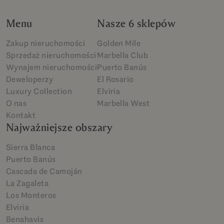
Menu
Nasze 6 sklepów
Zakup nieruchomości
Golden Mile
Sprzedaż nieruchomości
Marbella Club
Wynajem nieruchomości
Puerto Banús
Deweloperzy
El Rosario
Luxury Collection
Elviria
O nas
Marbella West
Kontakt
Najważniejsze obszary
Sierra Blanca
Puerto Banús
Cascada de Camoján
La Zagaleta
Los Monteros
Elviria
Benahavis