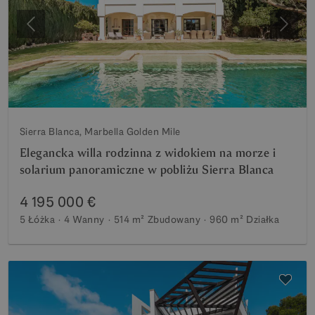
Poprzedni
Nastę
Sierra Blanca, Marbella Golden Mile
Elegancka willa rodzinna z widokiem na morze i
solarium panoramiczne w pobliżu Sierra Blanca
4 195 000 €
5 Łóżka
4 Wanny
514 m²
Zbudowany
960 m²
Działka