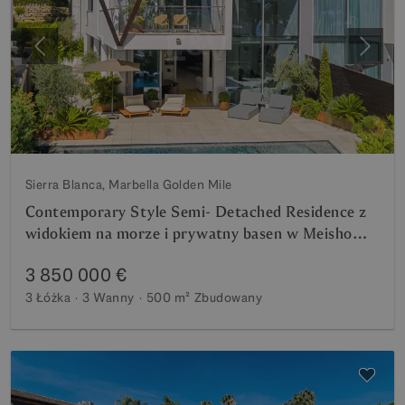
Poprzedni
Nastę
Sierra Blanca, Marbella Golden Mile
Contemporary Style Semi- Detached Residence z
widokiem na morze i prywatny basen w Meisho
Hills, Sierra Blanca
3 850 000 €
3 Łóżka
3 Wanny
500 m²
Zbudowany