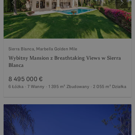
Poprzedni
Nastę
Sierra Blanca, Marbella Golden Mile
Wybitny Mansion z Breathtaking Views w Sierra
Blanca
8 495 000 €
6 Łóżka
7 Wanny
1 395 m²
Zbudowany
2 055 m²
Działka