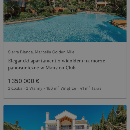
Poprzedni
Nastę
Sierra Blanca, Marbella Golden Mile
Elegancki apartament z widokiem na morze
panoramiczne w Mansion Club
1 350 000 €
2 Łóżka
2 Wanny
166 m²
Wnętrze
41 m²
Taras