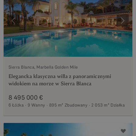
Poprzedni
Nastę
Sierra Blanca, Marbella Golden Mile
Elegancka klasyczna willa z panoramicznymi
widokiem na morze w Sierra Blanca
8 495 000 €
6 Łóżka
9 Wanny
895 m²
Zbudowany
2 053 m²
Działka