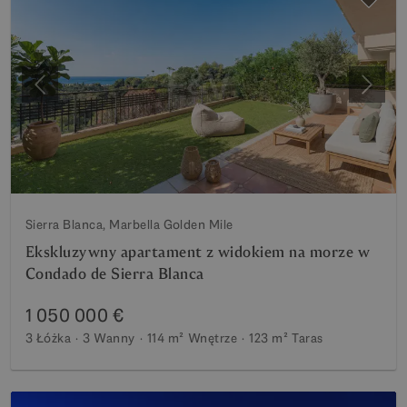
Poprzedni
Nastę
Sierra Blanca, Marbella Golden Mile
Ekskluzywny apartament z widokiem na morze w
Condado de Sierra Blanca
1 050 000 €
3 Łóżka
3 Wanny
114 m²
Wnętrze
123 m²
Taras