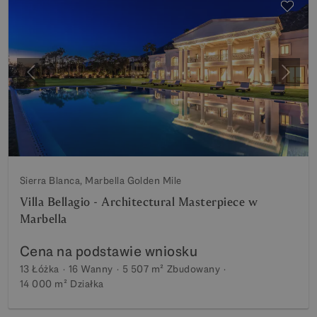
Poprzedni
Nastę
Sierra Blanca, Marbella Golden Mile
Villa Bellagio - Architectural Masterpiece w
Marbella
Cena na podstawie wniosku
13 Łóżka
16 Wanny
5 507 m²
Zbudowany
14 000 m²
Działka