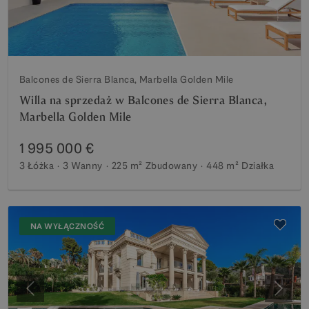
Balcones de Sierra Blanca, Marbella Golden Mile
Willa na sprzedaż w Balcones de Sierra Blanca,
Marbella Golden Mile
1 995 000 €
3 Łóżka
3 Wanny
225 m²
Zbudowany
448 m²
Działka
NA WYŁĄCZNOŚĆ
Poprzedni
Nastę