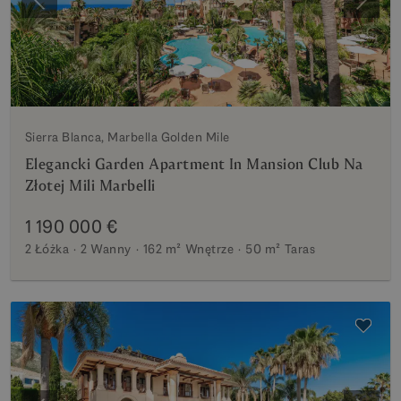
Poprzedni
Nastę
Sierra Blanca, Marbella Golden Mile
Elegancki Garden Apartment In Mansion Club Na
Złotej Mili Marbelli
1 190 000 €
2 Łóżka
2 Wanny
162 m²
Wnętrze
50 m²
Taras