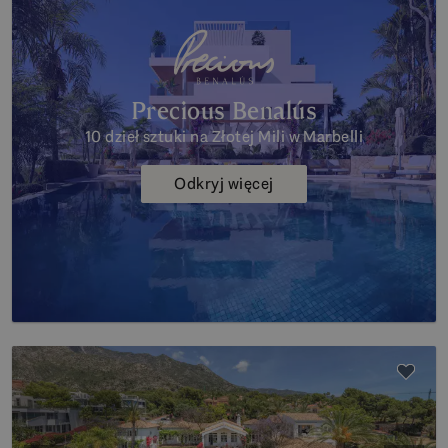
Precious Benalús
10 dzieł sztuki na Złotej Mili w Marbelli
Odkryj więcej