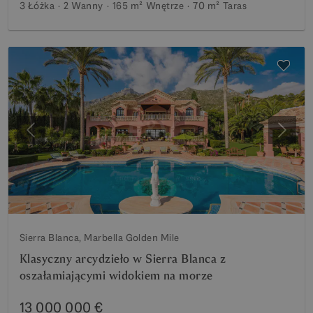
3 Łóżka
2 Wanny
165 m²
Wnętrze
70 m²
Taras
Poprzedni
Nastę
Sierra Blanca, Marbella Golden Mile
Klasyczny arcydzieło w Sierra Blanca z
oszałamiającymi widokiem na morze
13 000 000 €