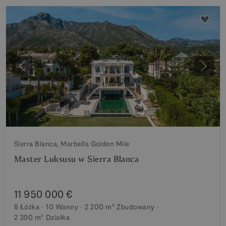
Poprzedni
Nastę
Sierra Blanca, Marbella Golden Mile
Master Luksusu w Sierra Blanca
11 950 000 €
8 Łóżka
10 Wanny
2 200 m²
Zbudowany
2 390 m²
Działka