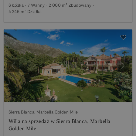
6 Łóżka
7 Wanny
2 000 m²
Zbudowany
4 246 m²
Działka
Poprzedni
Nastę
Sierra Blanca, Marbella Golden Mile
Willa na sprzedaż w Sierra Blanca, Marbella
Golden Mile