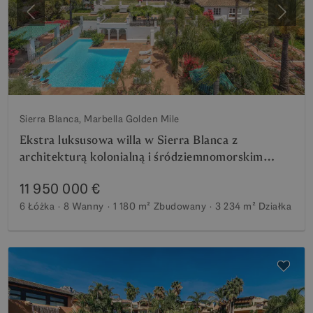
Poprzedni
Nastę
Sierra Blanca, Marbella Golden Mile
Ekstra luksusowa willa w Sierra Blanca z
architekturą kolonialną i śródziemnomorskim
widokiem na morze
11 950 000 €
6 Łóżka
8 Wanny
1 180 m²
Zbudowany
3 234 m²
Działka