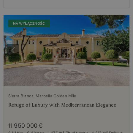
NA WYŁĄCZNOŚĆ
Poprzedni
Nastę
Sierra Blanca, Marbella Golden Mile
Refuge of Luxury with Mediterranean Elegance
11 950 000 €
6 Łóżka
6 Wanny
1 475 m²
Zbudowany
4 212 m²
Działka