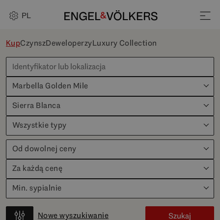
PL
Kup
Czynsz
Deweloperzy
Luxury Collection
Marbella Golden Mile
Sierra Blanca
Wszystkie typy
Od dowolnej ceny
Za każdą cenę
Min. sypialnie
Nowe wyszukiwanie
Szukaj