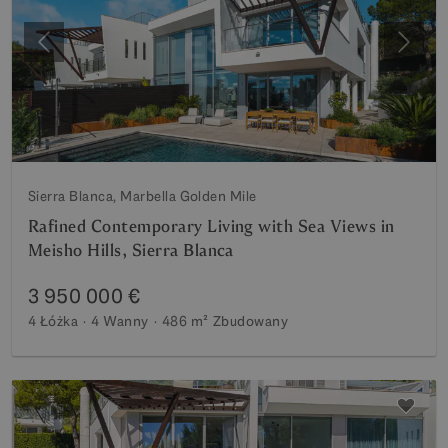
Poprzedni
Nastę
Sierra Blanca, Marbella Golden Mile
Rafined Contemporary Living with Sea Views in
Meisho Hills, Sierra Blanca
3 950 000 €
4 Łóżka
4 Wanny
486 m²
Zbudowany