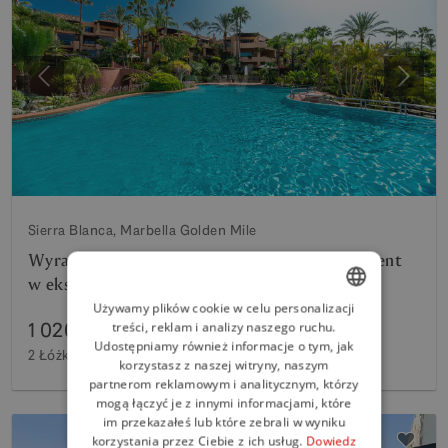
Poprzedni
Nastę
Sierra Blanca, Marbella Golden Mile
Wyrafinowany apartament w Garden Apartment
w ekskluzywnej społeczności Mansion Club
Używamy plików cookie w celu personalizacji
1 020 000 €
treści, reklam i analizy naszego ruchu.
ENGLISH
Udostępniamy również informacje o tym, jak
2 Łóżka
2 Wanny
172 m²
Wnętrze
47 m²
Taras
SPANISH
korzystasz z naszej witryny, naszym
partnerom reklamowym i analitycznym, którzy
FRENCH
mogą łączyć je z innymi informacjami, które
im przekazałeś lub które zebrali w wyniku
GERMAN
korzystania przez Ciebie z ich usług.
Dowiedz