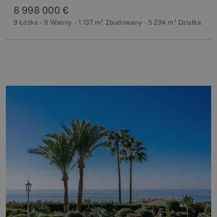
8 998 000 €
9 Łóżka
9 Wanny
1 137 m²
Zbudowany
5 294 m²
Działka