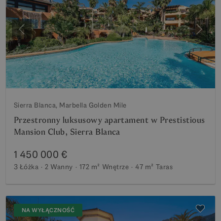
Poprzedni
Nastę
Sierra Blanca, Marbella Golden Mile
Przestronny luksusowy apartament w Prestistious
Mansion Club, Sierra Blanca
1 450 000 €
3 Łóżka
2 Wanny
172 m²
Wnętrze
47 m²
Taras
NA WYŁĄCZNOŚĆ