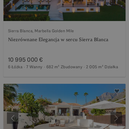
Sierra Blanca, Marbella Golden Mile
Niezrównane Elegancja w sercu Sierra Blanca
10 995 000 €
6 Łóżka
7 Wanny
682 m²
Zbudowany
2 005 m²
Działka
Poprzedni
Nastę