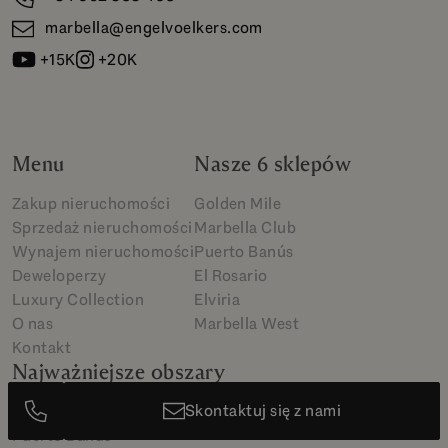
marbella@engelvoelkers.com
+15K
+20K
Menu
Nasze 6 sklepów
Zakup nieruchomości
Golden Mile
Sprzedaż nieruchomości
Marbella Club
Wynajem nieruchomości
Puerto Banús
Deweloperzy
El Rosario
Luxury Collection
Elviria
O nas
Marbella West
Kontakt
Najważniejsze obszary
Skontaktuj się z nami
Sierra Blanca
Puerto Banús