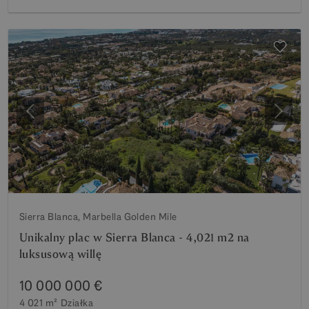
Poprzedni
Nastę
Sierra Blanca, Marbella Golden Mile
Unikalny plac w Sierra Blanca - 4,021 m2 na
luksusową willę
10 000 000 €
4 021 m²
Działka