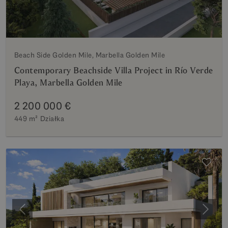
Beach Side Golden Mile, Marbella Golden Mile
Contemporary Beachside Villa Project in Río Verde
Playa, Marbella Golden Mile
2 200 000 €
449 m²
Działka
Poprzedni
Nastę