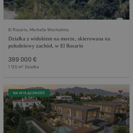
El Rosario, Marbella Wschodnia
Działka z widokiem na morze, skierowana na
południowy zachód, w El Rosario
399 000 €
1 125 m²
Działka
NA WYŁĄCZNOŚĆ
Poprzedni
Nastę