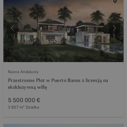
Poprzedni
Nastę
Nueva Andalucia
Przestronne Plot w Puerto Banus z licencją na
ekskluzywną willę
5 500 000 €
3 607 m²
Działka