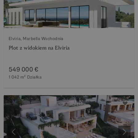
Elviria, Marbella Wschodnia
Plot z widokiem na Elviria
549 000 €
1 042 m²
Działka
Poprzedni
Nastę