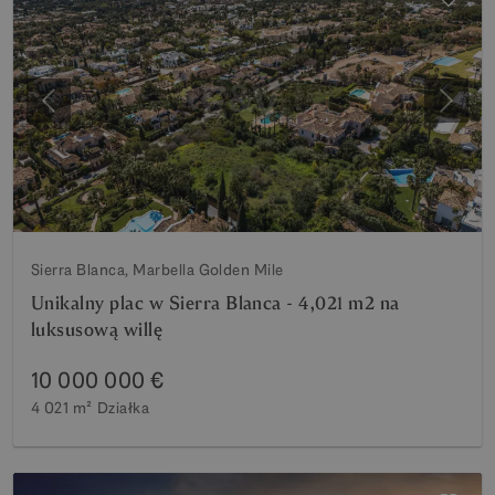
Poprzedni
Nastę
Sierra Blanca, Marbella Golden Mile
Unikalny plac w Sierra Blanca - 4,021 m2 na
luksusową willę
10 000 000 €
4 021 m²
Działka