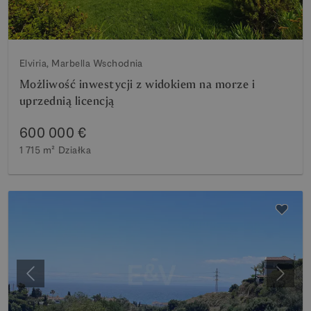
Elviria, Marbella Wschodnia
Możliwość inwestycji z widokiem na morze i
uprzednią licencją
600 000 €
1 715 m²
Działka
Poprzedni
Nastę