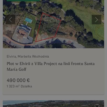
Poprzedni
Nastę
Elviria, Marbella Wschodnia
Plot w Elvirii z Villa Project na linii frontu Santa
María Golf
490 000 €
1 323 m²
Działka