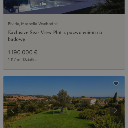
Elviria, Marbella Wschodnia
Exclusive Sea- View Plot z pozwoleniem na
budowę
1 190 000 €
1 117 m²
Działka
Poprzedni
Nastę