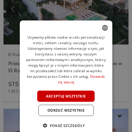
Poprzedni
Nastę
Używamy plików cookie w celu personalizacji
treści, reklam i analizy naszego ruchu.
ENGLISH
Udostępniamy również informacje o tym, jak
SPANISH
korzystasz z naszej witryny, naszym
El Rosario, Marbella Wschodnia
partnerom reklamowym i analitycznym, którzy
Prime Building Plot z oszałamiającym projektem w
FRENCH
mogą łączyć je z innymi informacjami, które
El Rosario
im przekazałeś lub które zebrali w wyniku
GERMAN
korzystania przez Ciebie z ich usług.
Dowiedz
się więcej
575 000 €
POLISH
1 257 m²
Działka
AKCEPTUJ WSZYSTKIE
ODRZUĆ WSZYSTKIE
POKAŻ SZCZEGÓŁY