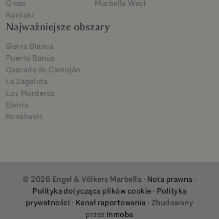
O nas
Marbella West
Kontakt
Najważniejsze obszary
Sierra Blanca
Puerto Banús
Cascada de Camoján
La Zagaleta
Los Monteros
Elviria
Benahavis
© 2026 Engel & Völkers Marbella ·
Nota prawna
·
Polityka dotycząca plików cookie
·
Polityka
prywatności
·
Kanał raportowania
· Zbudowany
przez
Inmoba