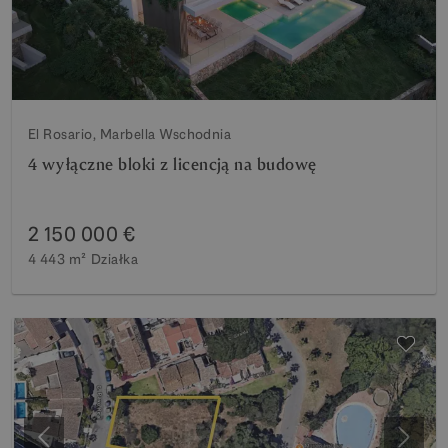
El Rosario, Marbella Wschodnia
4 wyłączne bloki z licencją na budowę
2 150 000 €
4 443 m²
Działka
Poprzedni
Nastę