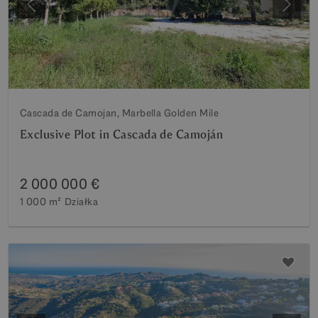
Poprzedni
Nastę
Cascada de Camojan, Marbella Golden Mile
Exclusive Plot in Cascada de Camoján
2 000 000 €
1 000 m²
Działka