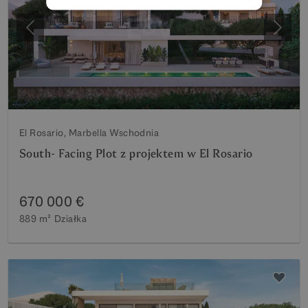
Poprzedni
Nastę
El Rosario, Marbella Wschodnia
South- Facing Plot z projektem w El Rosario
670 000 €
889 m²
Działka