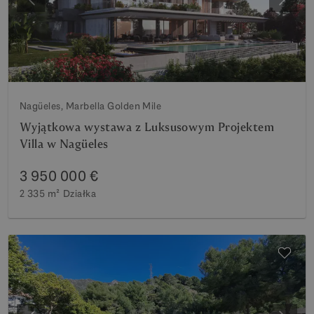
Poprzedni
Nastę
Nagüeles, Marbella Golden Mile
Wyjątkowa wystawa z Luksusowym Projektem
Villa w Nagüeles
3 950 000 €
2 335 m²
Działka