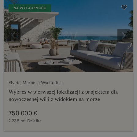
NA WYŁĄCZNOŚĆ
Poprzedni
Nastę
Elviria, Marbella Wschodnia
Wykres w pierwszej lokalizacji z projektem dla
nowoczesnej willi z widokiem na morze
750 000 €
2 238 m²
Działka