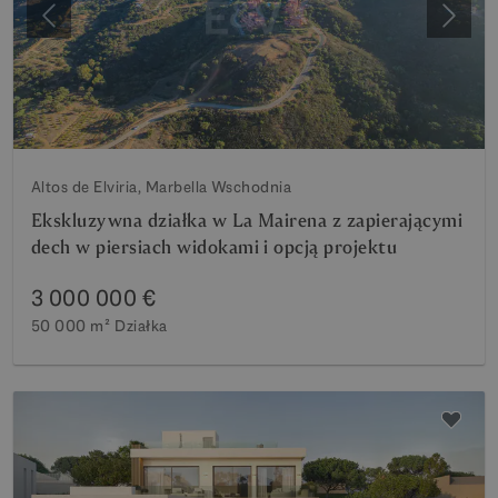
Poprzedni
Nastę
Altos de Elviria, Marbella Wschodnia
Ekskluzywna działka w La Mairena z zapierającymi
dech w piersiach widokami i opcją projektu
3 000 000 €
50 000 m²
Działka