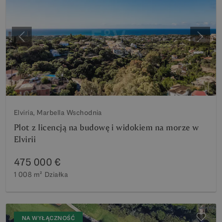
Poprzedni
Nastę
Elviria, Marbella Wschodnia
Plot z licencją na budowę i widokiem na morze w
Elvirii
475 000 €
1 008 m²
Działka
NA WYŁĄCZNOŚĆ