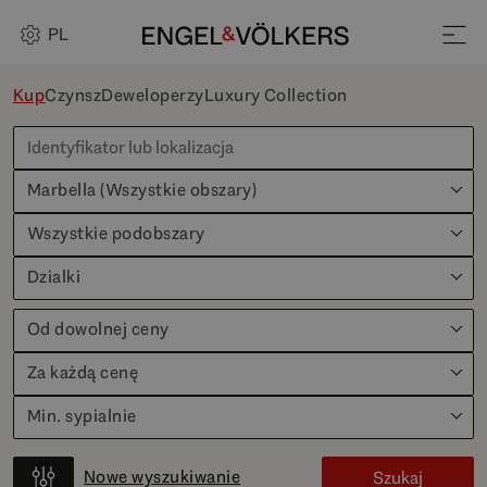
PL
Kup
Czynsz
Deweloperzy
Luxury Collection
Marbella (Wszystkie obszary)
Wszystkie podobszary
Dzialki
Od dowolnej ceny
Za każdą cenę
Min. sypialnie
Nowe wyszukiwanie
Szukaj