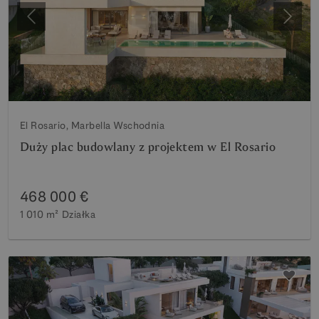
Poprzedni
Nastę
El Rosario, Marbella Wschodnia
Duży plac budowlany z projektem w El Rosario
468 000 €
1 010 m²
Działka