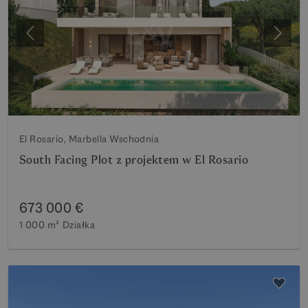
Poprzedni
Nastę
El Rosario, Marbella Wschodnia
South Facing Plot z projektem w El Rosario
673 000 €
1 000 m²
Działka