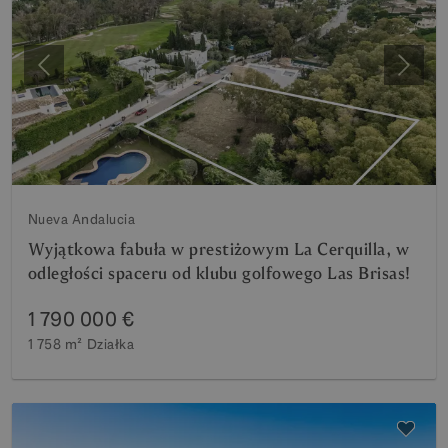
Poprzedni
Nastę
Nueva Andalucia
Wyjątkowa fabuła w prestiżowym La Cerquilla, w
odległości spaceru od klubu golfowego Las Brisas!
1 790 000 €
1 758 m²
Działka