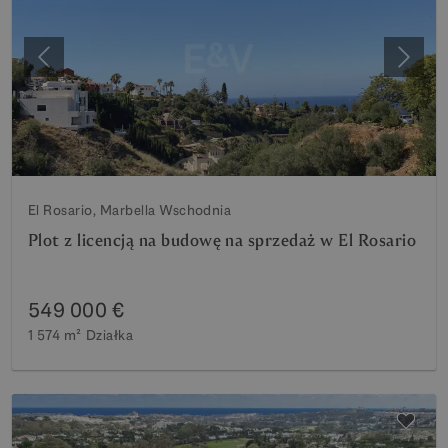
Poprzedni
Nastę
El Rosario, Marbella Wschodnia
Plot z licencją na budowę na sprzedaż w El Rosario
549 000 €
1 574 m²
Działka