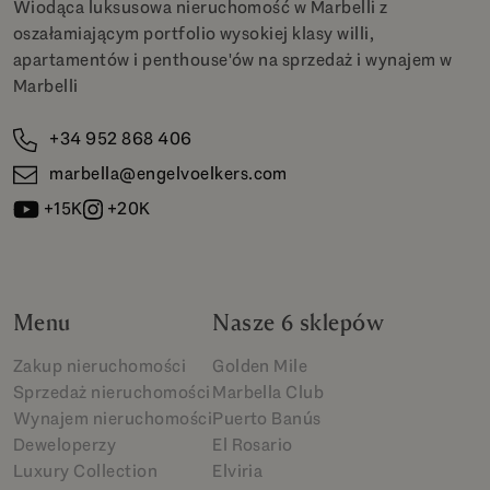
Wiodąca luksusowa nieruchomość w Marbelli z
oszałamiającym portfolio wysokiej klasy willi,
apartamentów i penthouse'ów na sprzedaż i wynajem w
Marbelli
+34 952 868 406
marbella@engelvoelkers.com
+15K
+20K
Menu
Nasze 6 sklepów
Zakup nieruchomości
Golden Mile
Sprzedaż nieruchomości
Marbella Club
Wynajem nieruchomości
Puerto Banús
Deweloperzy
El Rosario
Luxury Collection
Elviria