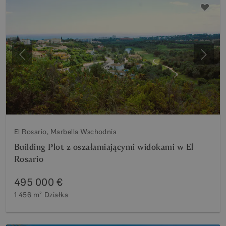
Poprzedni
Nastę
El Rosario, Marbella Wschodnia
Building Plot z oszałamiającymi widokami w El
Rosario
495 000 €
1 456 m²
Działka