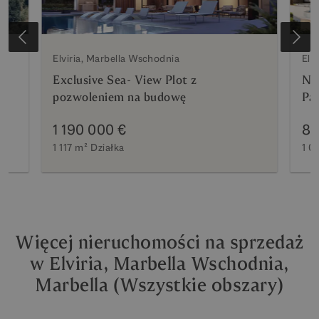
Elviria, Marbella Wschodnia
Elv
Exclusive Sea- View Plot z
No
 w
pozwoleniem na budowę
Pan
Pro
1 190 000 €
85
1 117 m²
Działka
1 0
Więcej nieruchomości na sprzedaż
w Elviria, Marbella Wschodnia,
Marbella (Wszystkie obszary)