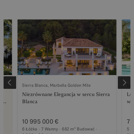
Sierra Blanca, Marbella Golden Mile
Los
Niezrównane Elegancja w sercu Sierra
Lu
rto
Blanca
wi
10 995 000 €
7 
6 Łóżka
7 Wanny
682 m²
Budować
5 Ł