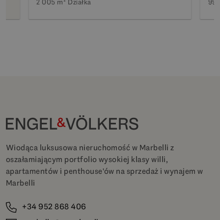
2 005 m²
Działka
990
Wiodąca luksusowa nieruchomość w Marbelli z
oszałamiającym portfolio wysokiej klasy willi,
apartamentów i penthouse'ów na sprzedaż i wynajem w
Marbelli
+34 952 868 406