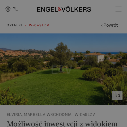
PL
‹ Powrót
DZIALKI
W-049LZV
1 / 3
ELVIRIA, MARBELLA WSCHODNIA · W-049LZV
Możliwość inwestycji z widokiem