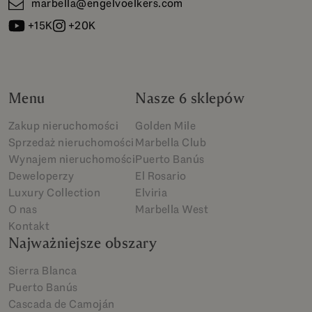
marbella@engelvoelkers.com
+15K
+20K
Menu
Nasze 6 sklepów
Zakup nieruchomości
Golden Mile
Sprzedaż nieruchomości
Marbella Club
Wynajem nieruchomości
Puerto Banús
Deweloperzy
El Rosario
Luxury Collection
Elviria
O nas
Marbella West
Kontakt
Najważniejsze obszary
Sierra Blanca
Puerto Banús
Cascada de Camoján