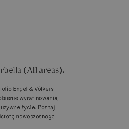
ella (All areas).
olio Engel & Völkers
obienie wyrafinowania,
luzywne życie. Poznaj
e istotę nowoczesnego