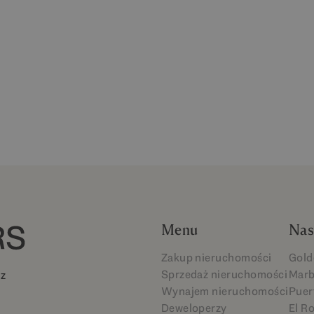
Menu
Nas
Zakup nieruchomości
Gold
Sprzedaż nieruchomości
Marb
 z
Wynajem nieruchomości
Puer
Deweloperzy
El R