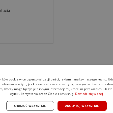
alucia
ików cookie w celu personalizacji treści, reklam i analizy naszego ruchu. U
 informacje o tym, jak korzystasz z naszej witryny, naszym partnerom rekl
Nueva 
m, którzy mogą łączyć je z innymi informacjami, które im przekazałeś lub któ
wyniku korzystania przez Ciebie z ich usług.
Dowiedz się więcej
ODRZUĆ WSZYSTKIE
AKCEPTUJ WSZYSTKIE
Nueva Andalucí