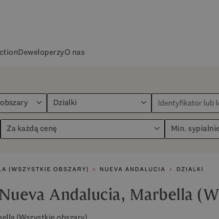
ction
Deweloperzy
O nas
dobszary
Dzialki
Za każdą cenę
Min. sypialni
A (WSZYSTKIE OBSZARY)
NUEVA ANDALUCIA
DZIALKI
 Nueva Andalucia, Marbella (W
ella (Wszystkie obszary).