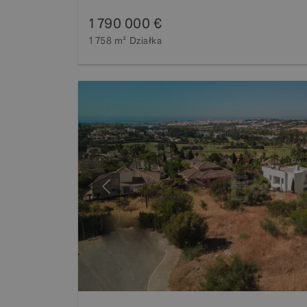
1 790 000 €
1 758 m²
Działka
Poprzedni