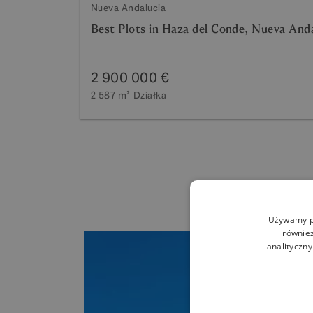
Nueva Andalucia
Best Plots in Haza del Conde, Nueva And
2 900 000 €
2 587 m²
Działka
Używamy pl
również
analityczny