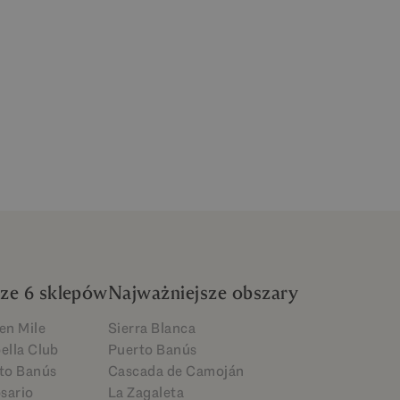
ze 6 sklepów
Najważniejsze obszary
en Mile
Sierra Blanca
ella Club
Puerto Banús
to Banús
Cascada de Camoján
osario
La Zagaleta