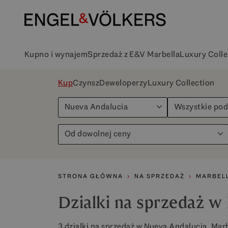
Kupno i wynajem
Sprzedaż z E&V Marbella
Luxury Colle
Kup
Czynsz
Deweloperzy
Luxury Collection
Nueva Andalucia
Wszystkie po
Od dowolnej ceny
STRONA GŁÓWNA
NA SPRZEDAŻ
MARBELL
Dzialki na sprzedaż w
3 dzialki na sprzedaż w Nueva Andalucia, Marb