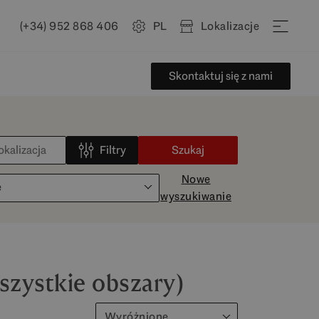
(+34) 952 868 406
PL
Lokalizacje
Skontaktuj się z nami
Filtry
Szukaj
Nowe
e
wyszukiwanie
szystkie obszary)
Wyróżnione