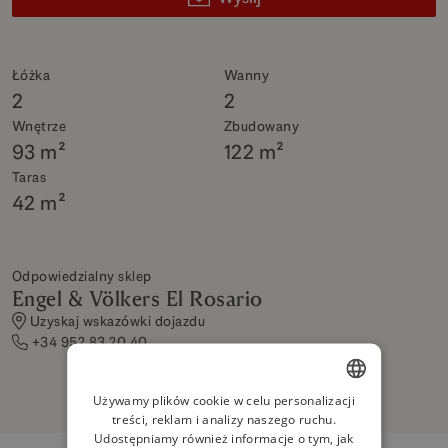
Łóżka
Wanny
2
2
Wnętrze
Zbudowany
93 m²
122 m²
Taras
42 m²
Odpowiedzialny sklep
Engel & Völkers El Rosario
Uzyskaj wskazówki dojazdu
+34 952 83 20 40
Używamy plików cookie w celu personalizacji
treści, reklam i analizy naszego ruchu.
ENGLISH
Udostępniamy również informacje o tym, jak