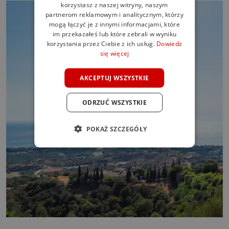
SPANISH
korzystasz z naszej witryny, naszym
partnerom reklamowym i analitycznym, którzy
FRENCH
mogą łączyć je z innymi informacjami, które
im przekazałeś lub które zebrali w wyniku
GERMAN
korzystania przez Ciebie z ich usług.
Dowiedz
się więcej
POLISH
AKCEPTUJ WSZYSTKIE
ODRZUĆ WSZYSTKIE
POKAŻ SZCZEGÓŁY