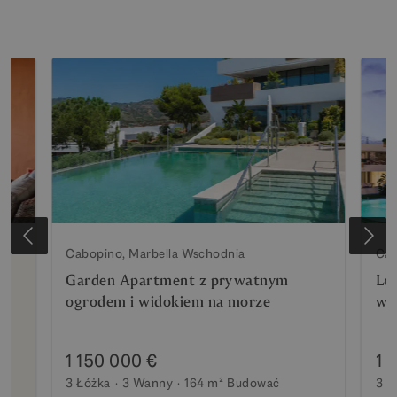
Cabopino, Marbella Wschodnia
Cab
Garden Apartment z prywatnym
Lu
ogrodem i widokiem na morze
w 
1 150 000 €
1 
3 Łóżka
3 Wanny
164 m²
Budować
3 Ł