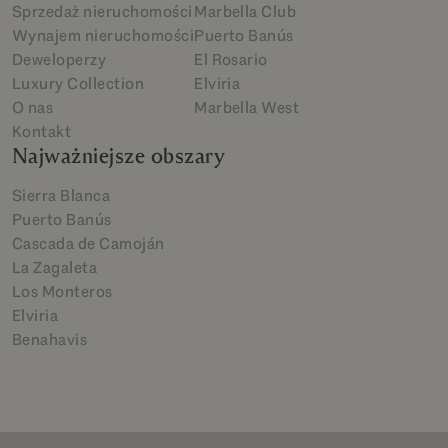
Sprzedaż nieruchomości
Marbella Club
Wynajem nieruchomości
Puerto Banús
Deweloperzy
El Rosario
Luxury Collection
Elviria
O nas
Marbella West
Kontakt
Najważniejsze obszary
Sierra Blanca
Puerto Banús
Cascada de Camoján
La Zagaleta
Los Monteros
Elviria
Benahavis