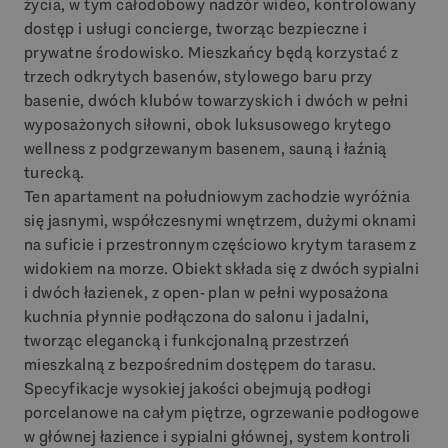
życia, w tym całodobowy nadzór wideo, kontrolowany
dostęp i usługi concierge, tworząc bezpieczne i
prywatne środowisko. Mieszkańcy będą korzystać z
trzech odkrytych basenów, stylowego baru przy
basenie, dwóch klubów towarzyskich i dwóch w pełni
wyposażonych siłowni, obok luksusowego krytego
wellness z podgrzewanym basenem, sauną i łaźnią
turecką.
Ten apartament na południowym zachodzie wyróżnia
się jasnymi, współczesnymi wnętrzem, dużymi oknami
na suficie i przestronnym częściowo krytym tarasem z
widokiem na morze. Obiekt składa się z dwóch sypialni
i dwóch łazienek, z open- plan w pełni wyposażona
kuchnia płynnie podłączona do salonu i jadalni,
tworząc elegancką i funkcjonalną przestrzeń
mieszkalną z bezpośrednim dostępem do tarasu.
Specyfikacje wysokiej jakości obejmują podłogi
porcelanowe na całym piętrze, ogrzewanie podłogowe
w głównej łazience i sypialni głównej, system kontroli