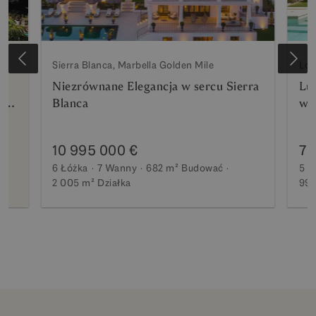
Sierra Blanca, Marbella Golden Mile
Los
Niezrównane Elegancja w sercu Sierra
Lu
rto
Blanca
wi
10 995 000 €
7 
6 Łóżka
7 Wanny
682 m²
Budować
5 Ł
2 005 m²
Działka
990