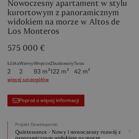
Nowoczesny apartament w stylu
kurortowym z panoramicznym
widokiem na morze w Altos de
Los Monteros
575 000 €
Łóżka
Wanny
Wnętrze
Zbudowany
Taras
2
2
93 m²
122 m²
42 m²
więcej szczegółów
Poproś o więcej informacji
Projekt Deweloperski
Quintessence - Nowy i nowoczesny rozwój z
panoramicznym widokiem na morze