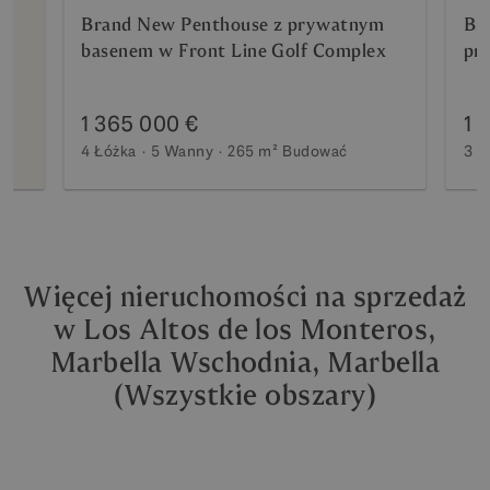
Brand New Penthouse z prywatnym
Br
basenem w Front Line Golf Complex
pr
Gol
1 365 000 €
1 
4 Łóżka
5 Wanny
265 m²
Budować
3 Ł
Więcej nieruchomości na sprzedaż
w Los Altos de los Monteros,
Marbella Wschodnia, Marbella
(Wszystkie obszary)