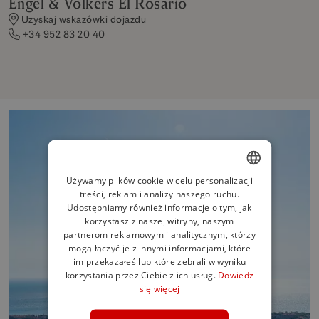
Engel & Völkers El Rosario
Uzyskaj wskazówki dojazdu
+34 952 83 20 40
Używamy plików cookie w celu personalizacji
treści, reklam i analizy naszego ruchu.
ENGLISH
Udostępniamy również informacje o tym, jak
SPANISH
korzystasz z naszej witryny, naszym
partnerom reklamowym i analitycznym, którzy
FRENCH
mogą łączyć je z innymi informacjami, które
im przekazałeś lub które zebrali w wyniku
GERMAN
korzystania przez Ciebie z ich usług.
Dowiedz
się więcej
POLISH