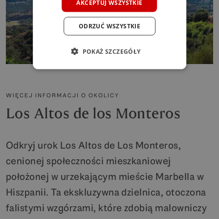
AKCEPTUJ WSZYSTKIE
ODRZUĆ WSZYSTKIE
POKAŻ SZCZEGÓŁY
WIĘCEJ INFORMACJI O OKOLICY
Los Altos de los Monteros
Odkryj urok Los Altos de Los Monteros,
cenionej społeczności mieszkaniowej
położonej w urzekającym mieście Marbella w
Hiszpanii. Ta ekskluzywna dzielnica, otoczona
falistymi wzgórzami, które zdobią malowniczy