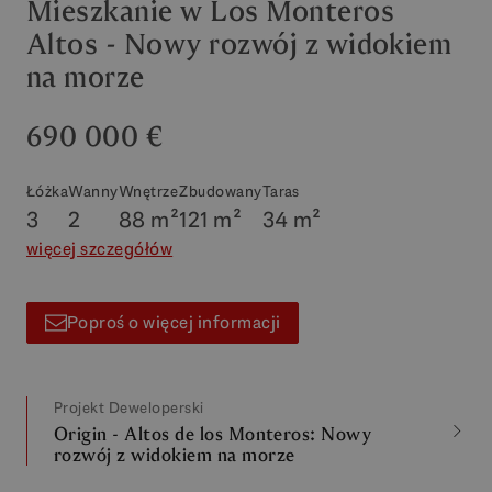
Mieszkanie w Los Monteros
Altos - Nowy rozwój z widokiem
na morze
690 000 €
Łóżka
Wanny
Wnętrze
Zbudowany
Taras
3
2
88 m²
121 m²
34 m²
więcej szczegółów
Poproś o więcej informacji
Projekt Deweloperski
Origin - Altos de los Monteros: Nowy
rozwój z widokiem na morze