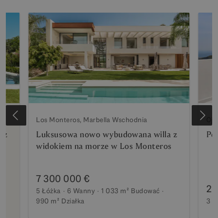
Los Monteros, Marbella Wschodnia
Oje
 z
Luksusowa nowo wybudowana willa z
Pe
widokiem na morze w Los Monteros
7 300 000 €
2 
5 Łóżka
6 Wanny
1 033 m²
Budować
990 m²
Działka
3 Ł