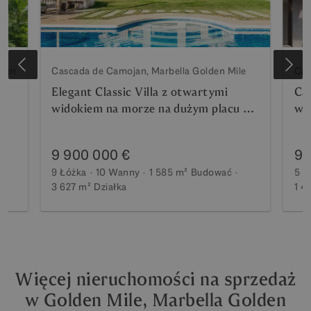
lden
Cascada de Camojan, Marbella Golden Mile
Cas
Elegant Classic Villa z otwartymi
Ca
widokiem na morze na dużym placu w
wil
e
Cascada de Camoján
-
9 900 000 €
9 
9 Łóżka
10 Wanny
1 585 m²
Budować
5 Ł
3 627 m²
Działka
1 4
Więcej nieruchomości na sprzedaż
w Golden Mile, Marbella Golden