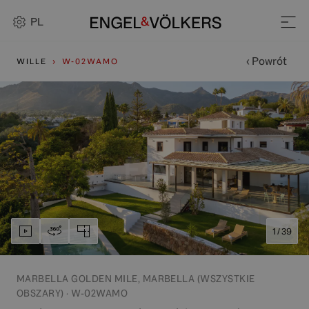
PL
‹ Powrót
WILLE
W-02WAMO
1 / 39
MARBELLA GOLDEN MILE, MARBELLA (WSZYSTKIE
OBSZARY) · W-02WAMO