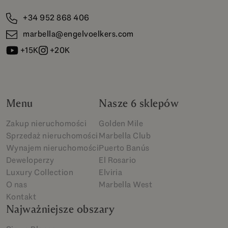
+34 952 868 406
marbella@engelvoelkers.com
+15K
+20K
Menu
Nasze 6 sklepów
Zakup nieruchomości
Golden Mile
Sprzedaż nieruchomości
Marbella Club
Wynajem nieruchomości
Puerto Banús
Deweloperzy
El Rosario
Luxury Collection
Elviria
O nas
Marbella West
Kontakt
Najważniejsze obszary