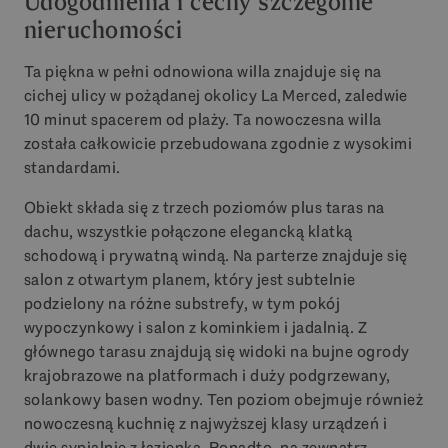
Udogodnienia i cechy szczególne
nieruchomości
Ta piękna w pełni odnowiona willa znajduje się na
cichej ulicy w pożądanej okolicy La Merced, zaledwie
10 minut spacerem od plaży. Ta nowoczesna willa
została całkowicie przebudowana zgodnie z wysokimi
standardami.
Obiekt składa się z trzech poziomów plus taras na
dachu, wszystkie połączone elegancką klatką
schodową i prywatną windą. Na parterze znajduje się
salon z otwartym planem, który jest subtelnie
podzielony na różne substrefy, w tym pokój
wypoczynkowy i salon z kominkiem i jadalnią. Z
głównego tarasu znajdują się widoki na bujne ogrody
krajobrazowe na platformach i duży podgrzewany,
solankowy basen wodny. Ten poziom obejmuje również
nowoczesną kuchnię z najwyższej klasy urządzeń i
dwie sypialnie z łazienką. Ponadto, na zewnątrz