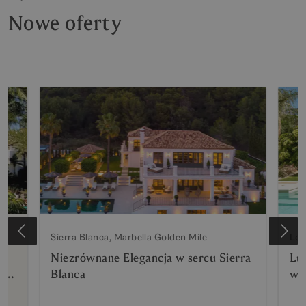
Nowe oferty
Sierra Blanca, Marbella Golden Mile
Los
Niezrównane Elegancja w sercu Sierra
Lu
rto
Blanca
wi