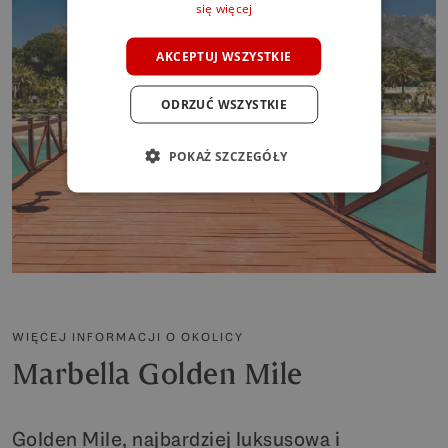
się więcej
POLISH
AKCEPTUJ WSZYSTKIE
ODRZUĆ WSZYSTKIE
POKAŻ SZCZEGÓŁY
WIĘCEJ INFORMACJI O OKOLICY
Marbella Golden Mile
Golden Mile, najbardziej luksusowa i