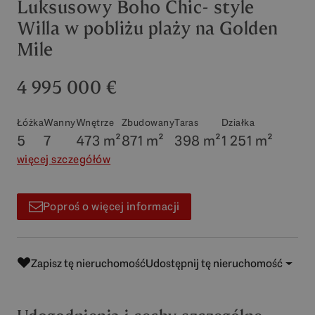
Luksusowy Boho Chic- style
Willa w pobliżu plaży na Golden
Mile
4 995 000 €
Łóżka
Wanny
Wnętrze
Zbudowany
Taras
Działka
5
7
473 m²
871 m²
398 m²
1 251 m²
więcej szczegółów
Poproś o więcej informacji
Zapisz tę nieruchomość
Udostępnij tę nieruchomość