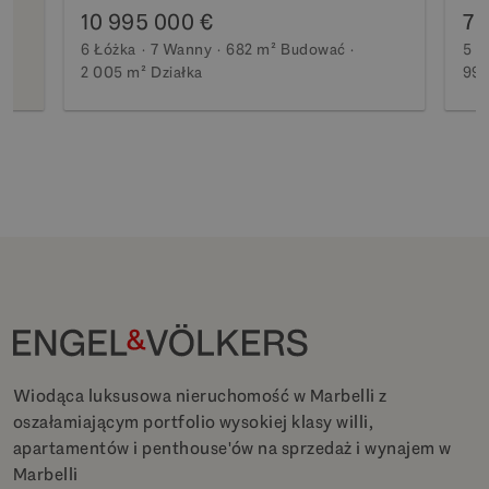
10 995 000 €
7 
6 Łóżka
7 Wanny
682 m²
Budować
5 Ł
2 005 m²
Działka
990
Wiodąca luksusowa nieruchomość w Marbelli z
oszałamiającym portfolio wysokiej klasy willi,
apartamentów i penthouse'ów na sprzedaż i wynajem w
Marbelli