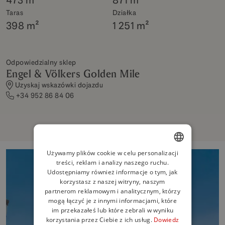
Taras
Działka
398 m²
1 251 m²
Odpowiedzialny sklep
Engel & Völkers Golden Mile
Uzyskaj wskazówki dojazdu
+34 952 86 84 06
Używamy plików cookie w celu personalizacji
treści, reklam i analizy naszego ruchu.
ENGLISH
Udostępniamy również informacje o tym, jak
SPANISH
korzystasz z naszej witryny, naszym
partnerom reklamowym i analitycznym, którzy
FRENCH
mogą łączyć je z innymi informacjami, które
im przekazałeś lub które zebrali w wyniku
GERMAN
korzystania przez Ciebie z ich usług.
Dowiedz