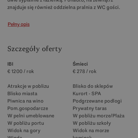
znajduje się również oddzielna pralnia z WC gości.
Pełny opis
Szczegóły oferty
IBI
Śmieci
€ 1200 / rok
€ 278 / rok
Atrakcje w poblizu
Blisko do sklepów
Blisko miasta
Kurort - SPA
Piwnica na wino
Podgrzewane podlogi
Pom.gospodarcze
Prywatny taras
W pelni umeblowane
W pobliżu morze/Plaża
W pobliżu portu
W pobliżu szkoły
Widok na gory
Widok na morze
Winda
kominek