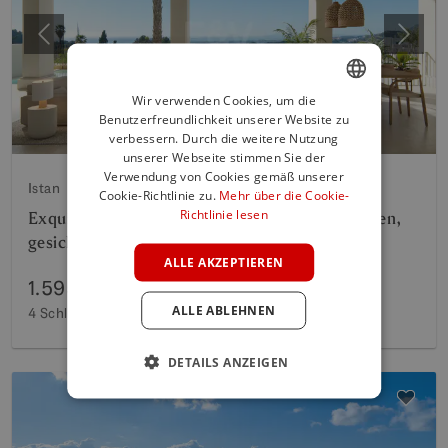
Vorherige
Weite
Wir verwenden Cookies, um die
Benutzerfreundlichkeit unserer Website zu
ENGLISH
verbessern. Durch die weitere Nutzung
SPANISH
unserer Webseite stimmen Sie der
Verwendung von Cookies gemäß unserer
Istan
FRENCH
Cookie-Richtlinie zu.
Mehr über die Cookie-
Richtlinie lesen
Exquisit gestaltetes Reihenhaus in einer ruhigen,
GERMAN
gesicherten Wohnanlage
POLISH
ALLE AKZEPTIEREN
1.595.000 €
ALLE ABLEHNEN
4 Schlafzimmer
6 Bäder
305 m²
Bebaut
DETAILS ANZEIGEN