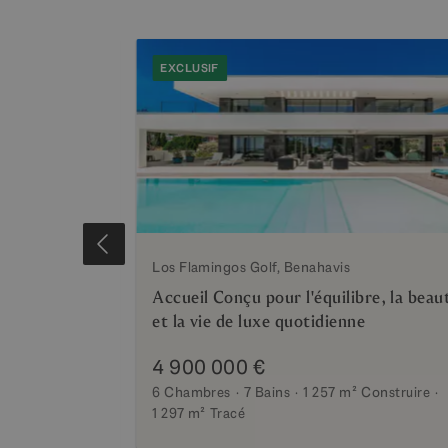
EXCLUSIF
olden Mile
Los Flamingos Golf, Benahavis
 obtenu la
Accueil Conçu pour l'équilibre, la beau
durabilité
et la vie de luxe quotidienne
4 900 000 €
²
Construire
6 Chambres
7 Bains
1 257 m²
Construire
1 297 m²
Tracé