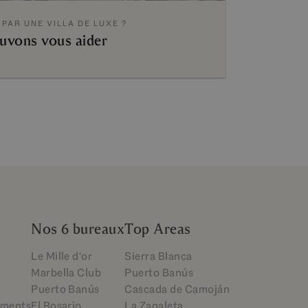
 PAR UNE VILLA DE LUXE ?
uvons vous aider
Nos 6 bureaux
Top Areas
Le Mille d'or
Sierra Blanca
Marbella Club
Puerto Banús
Puerto Banús
Cascada de Camoján
ements
El Rosario
La Zagaleta