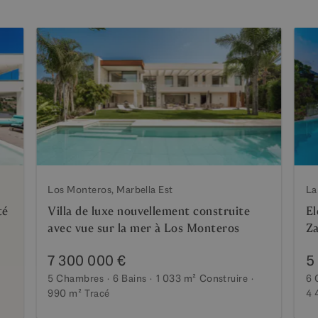
Los Monteros, Marbella Est
La
té
Villa de luxe nouvellement construite
El
avec vue sur la mer à Los Monteros
Za
7 300 000 €
5
5 Chambres
6 Bains
1 033 m²
Construire
6 
990 m²
Tracé
4 