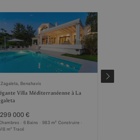
EXCLUSIF
 Zagaleta, Benahavis
Rio Real, Marbel
égante Villa Méditerranéenne à La
Villa médite
galeta
privé, piscin
Real
 299 000 €
1 980 000 
Chambres
6 Bains
983 m²
Construire
4 Chambres
5
418 m²
Tracé
932 m²
Tracé