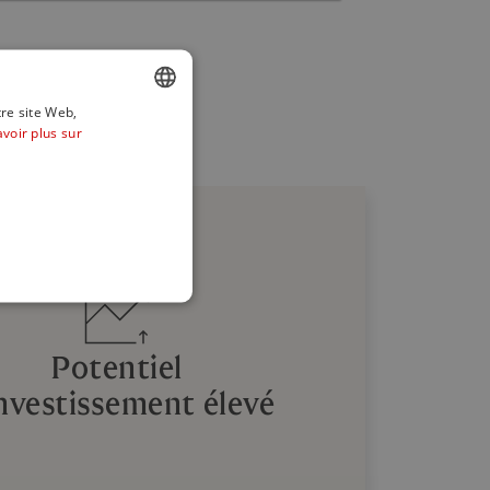
tre site Web,
avoir plus sur
ENGLISH
SPANISH
FRENCH
GERMAN
POLISH
Potentiel
investissement élevé