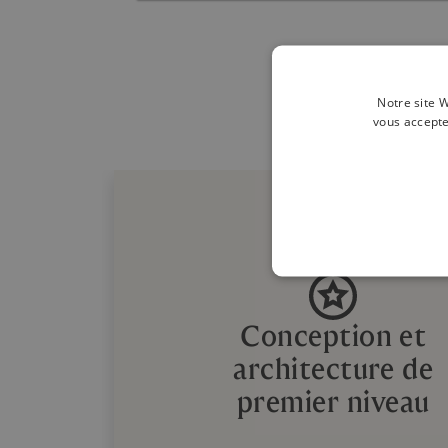
Notre site W
vous accepte
Conception et
architecture de
premier niveau