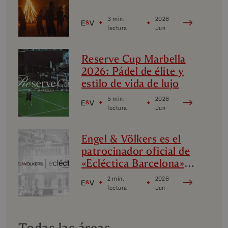
3 min.
2026
lectura
Jun
Reserve Cup Marbella
2026: Pádel de élite y
estilo de vida de lujo
5 min.
2026
lectura
Jun
Engel & Völkers es el
patrocinador oficial de
«Ecléctica Barcelona»:
diseño, vanguardia y
2 min.
2026
cultura
lectura
Jun