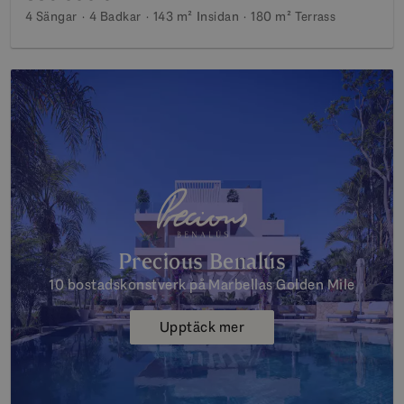
4 Sängar
4 Badkar
143 m²
Insidan
180 m²
Terrass
Precious Benalús
10 bostadskonstverk på Marbellas Golden Mile
Upptäck mer