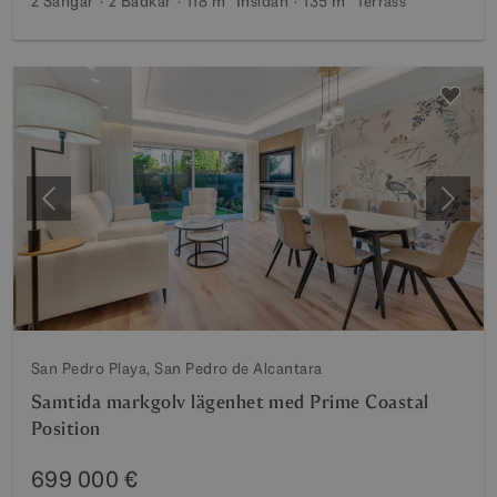
2 Sängar
2 Badkar
118 m²
Insidan
135 m²
Terrass
Föregående
Nästa
San Pedro Playa, San Pedro de Alcantara
Samtida markgolv lägenhet med Prime Coastal
Position
699 000 €