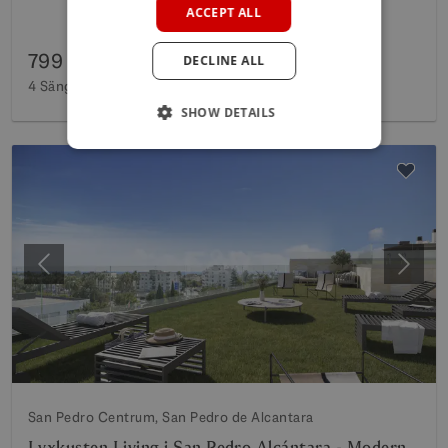
ACCEPT ALL
GERMAN
799 000 €
DECLINE ALL
POLISH
4 Sängar
4 Badkar
183 m²
Insidan
57 m²
Terrass
SHOW DETAILS
Föregående
Nästa
San Pedro Centrum, San Pedro de Alcantara
Lyxkusten Living i San Pedro Alcántara - Modern