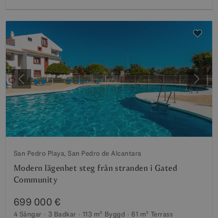
Föregående
Nästa
San Pedro Playa, San Pedro de Alcantara
Modern lägenhet steg från stranden i Gated
Community
699 000 €
4 Sängar
3 Badkar
113 m²
Byggd
61 m²
Terrass