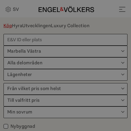
SV
Köp
Hyra
Utvecklingen
Luxury Collection
Marbella Västra
Alla delområden
Lägenheter
Från vilket pris som helst
Till valfritt pris
Min sovrum
Nybyggnad