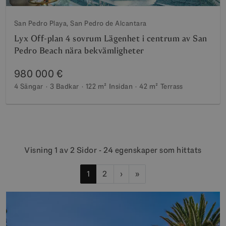
San Pedro Playa, San Pedro de Alcantara
Lyx Off-plan 4 sovrum Lägenhet i centrum av San
Pedro Beach nära bekvämligheter
980 000 €
4 Sängar
3 Badkar
122 m²
Insidan
42 m²
Terrass
Visning 1 av 2 Sidor - 24 egenskaper som hittats
1
2
›
»