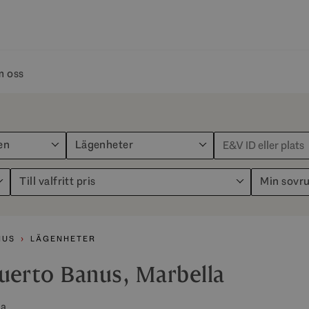
 oss
en
Lägenheter
Till valfritt pris
Min sovr
NUS
LÄGENHETER
 Puerto Banus, Marbella
a.