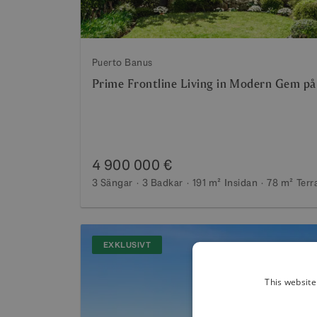
Puerto Banus
Prime Frontline Living in Modern Gem p
4 900 000 €
3 Sängar
3 Badkar
191 m²
Insidan
78 m²
Terr
EXKLUSIVT
This website