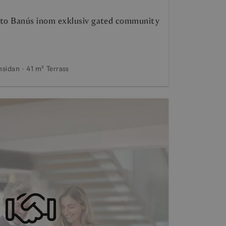
rto Banús inom exklusiv gated community
nsidan
41 m²
Terrass