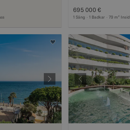
695 000 €
ass
1 Säng
1 Badkar
79 m²
Insi
Nästa
Föregående