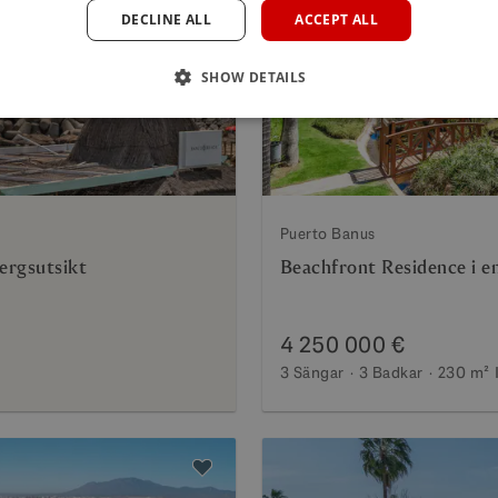
DECLINE ALL
ACCEPT ALL
Nästa
Föregående
SHOW DETAILS
Puerto Banus
ergsutsikt
Beachfront Residence i e
4 250 000 €
3 Sängar
3 Badkar
230 m²