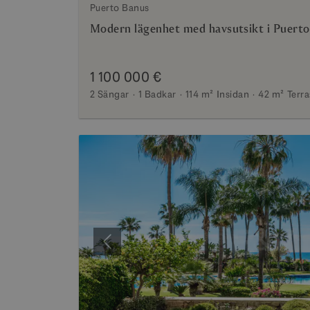
Puerto Banus
Modern lägenhet med havsutsikt i Puert
1 100 000 €
2 Sängar
1 Badkar
114 m²
Insidan
42 m²
Terra
Föregående