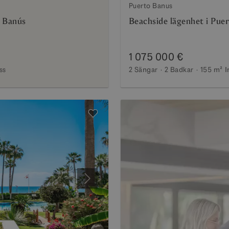
Puerto Banus
o Banús
Beachside lägenhet i Pue
1 075 000 €
ss
2 Sängar
2 Badkar
155 m²
I
Nästa