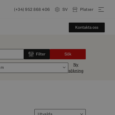
(+34) 952 868 406
SV
Platser
Kontakta oss
Filter
Sök
Ny
um
sökning
Utvalda