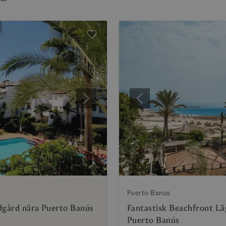
Nästa
Föregående
Puerto Banus
dgård nära Puerto Banús
Fantastisk Beachfront Lä
Puerto Banús