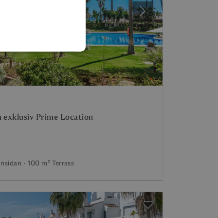
SPANISH
Nästa
FRENCH
GERMAN
POLISH
n exklusiv Prime Location
Insidan
100 m²
Terrass