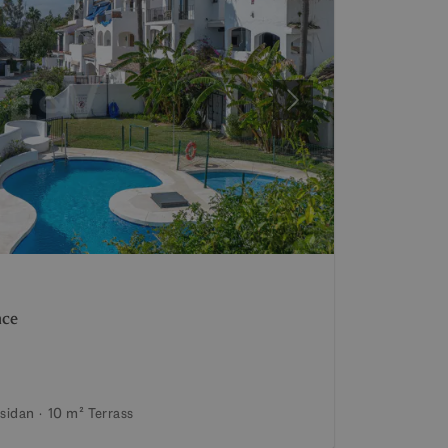
Nästa
nce
nsidan
10 m²
Terrass