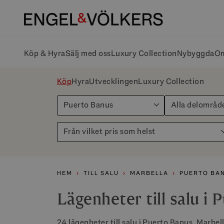
Köp & Hyra
Sälj med oss
Luxury Collection
Nybyggda
Om
Köp
Hyra
Utvecklingen
Luxury Collection
Puerto Banus
Alla delområd
Från vilket pris som helst
HEM
TILL SALU
MARBELLA
PUERTO BA
Lägenheter till salu i
24 lägenheter till salu i Puerto Banus, Marbell