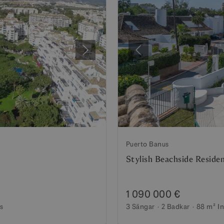
Nästa
Föregående
Puerto Banus
Stylish Beachside Reside
1 090 000 €
ss
3 Sängar
2 Badkar
88 m²
I