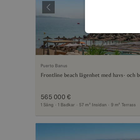
Föregående
Puerto Banus
Frontline beach lägenhet med havs- och b
565 000 €
1 Säng
1 Badkar
57 m²
Insidan
9 m²
Terrass