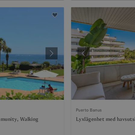
Nästa
Föregående
Puerto Banus
mmunity, Walking
Lyxlägenhet med havsutsi