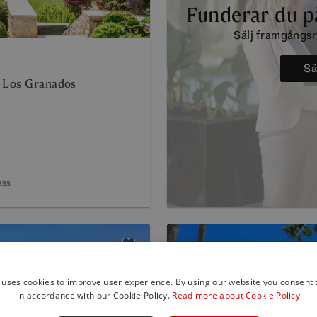
Funderar du på
Sälj framgångsr
Sä
å Los Granados
ass
 uses cookies to improve user experience. By using our website you consent t
in accordance with our Cookie Policy.
Read more about Cookie Policy