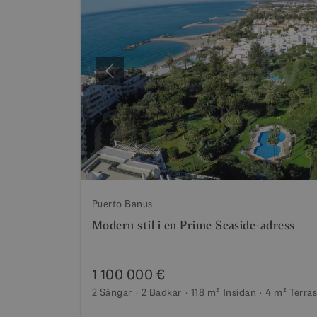
Föregående
Puerto Banus
Modern stil i en Prime Seaside-adress
1 100 000 €
2 Sängar
2 Badkar
118 m²
Insidan
4 m²
Terra