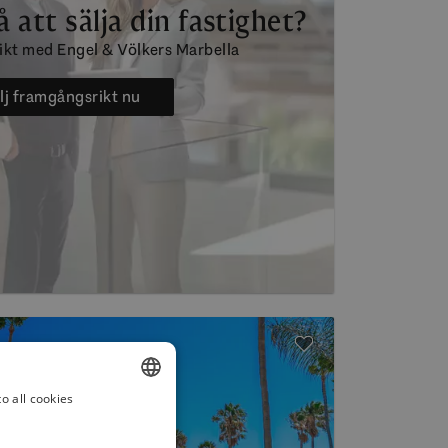
 att sälja din fastighet?
ikt med Engel & Völkers Marbella
lj framgångsrikt nu
o all cookies
ENGLISH