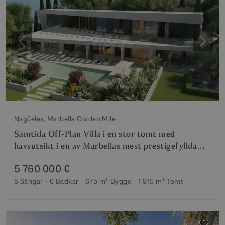
Föregående
Nästa
Nagüeles, Marbella Golden Mile
Samtida Off-Plan Villa i en stor tomt med
havsutsikt i en av Marbellas mest prestigefyllda
enklav
5 760 000 €
5 Sängar
6 Badkar
675 m²
Byggd
1 915 m²
Tomt