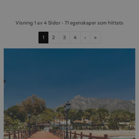
Visning 1 av 4 Sidor - 71 egenskaper som hittats
1
2
3
4
›
»