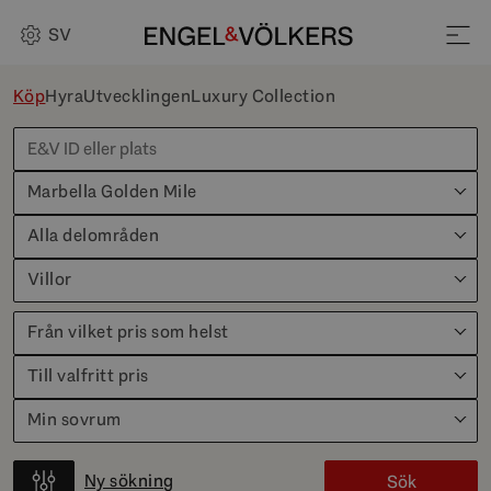
SV
Köp
Hyra
Utvecklingen
Luxury Collection
Marbella Golden Mile
Alla delområden
Villor
Från vilket pris som helst
Till valfritt pris
Min sovrum
Ny sökning
Sök