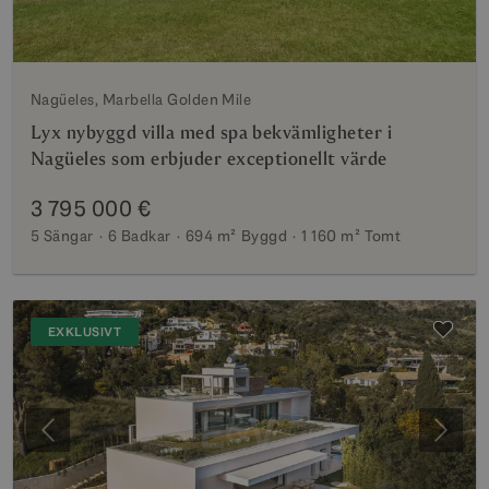
Nagüeles, Marbella Golden Mile
Lyx nybyggd villa med spa bekvämligheter i
Nagüeles som erbjuder exceptionellt värde
3 795 000 €
5 Sängar
6 Badkar
694 m²
Byggd
1 160 m²
Tomt
EXKLUSIVT
Föregående
Nästa