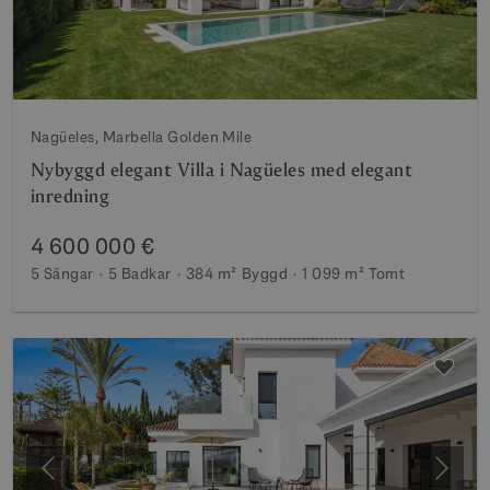
Nagüeles, Marbella Golden Mile
Nybyggd elegant Villa i Nagüeles med elegant
inredning
4 600 000 €
5 Sängar
5 Badkar
384 m²
Byggd
1 099 m²
Tomt
Föregående
Nästa