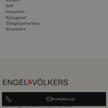
Modern
Golf
Havsutsikt
Nybyggnad
Stängd gemenskap
Strandnära
The Leading Luxury Real Estate i Marbella med en
Kontakta oss
fantastisk portfölj av exklusiva villor, lägenheter och
takvåningar till salu och hyra i Marbella