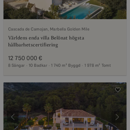
Cascada de Camojan, Marbella Golden Mile
Världens enda villa Belönat högsta
hållbarhetscertifiering
12 750 000 €
8 Sängar
10 Badkar
1 740 m²
Byggd
1 978 m²
Tomt
Föregående
Nästa