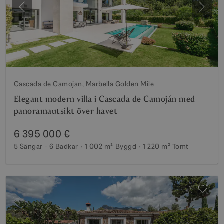
Föregående
Nästa
Cascada de Camojan, Marbella Golden Mile
Elegant modern villa i Cascada de Camoján med
panoramautsikt över havet
6 395 000 €
5 Sängar
6 Badkar
1 002 m²
Byggd
1 220 m²
Tomt