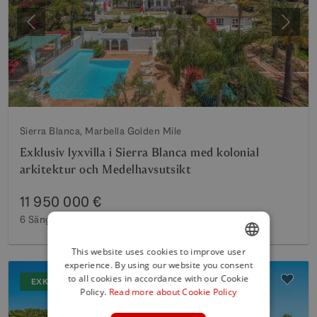
Föregående
Nästa
Sierra Blanca, Marbella Golden Mile
Exklusiv lyxvilla i Sierra Blanca med kolonial
arkitektur och Medelhavsutsikt
11 950 000 €
6 Sängar
8 Badkar
1 180 m²
Byggd
3 234 m²
Tomt
This website uses cookies to improve user
experience. By using our website you consent
ENGLISH
to all cookies in accordance with our Cookie
EXKLUSIVT
SPANISH
Policy.
Read more about Cookie Policy
FRENCH