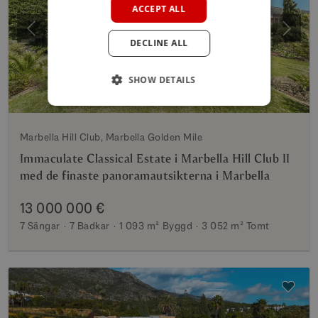
ACCEPT ALL
GERMAN
Föregående
Nästa
DECLINE ALL
POLISH
SHOW DETAILS
Marbella Hill Club, Marbella Golden Mile
Immaculate Classical Estate i Marbella Hill Club II
med de finaste panoramautsikterna i Marbella
13 000 000 €
7 Sängar
7 Badkar
1 093 m²
Byggd
3 052 m²
Tomt