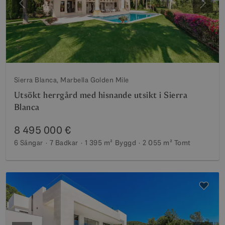
Föregående
Nästa
Sierra Blanca, Marbella Golden Mile
Utsökt herrgård med hisnande utsikt i Sierra
Blanca
8 495 000 €
6 Sängar
7 Badkar
1 395 m²
Byggd
2 055 m²
Tomt