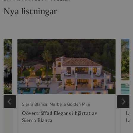
Nya listningar
Sierra Blanca, Marbella Golden Mile
Los
at
Oöverträffad Elegans i hjärtat av
Lyx
Sierra Blanca
Lo