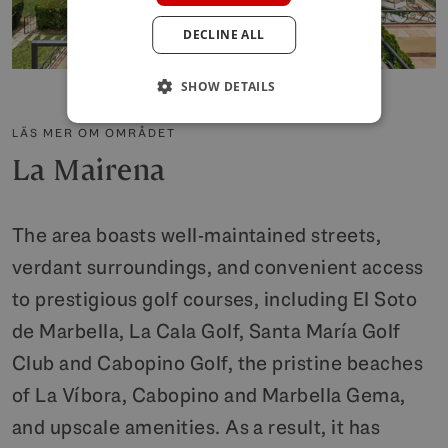
GERMAN
DECLINE ALL
POLISH
SHOW DETAILS
LÄS MER OM OMRÅDET
La Mairena
The area boasts well-maintained streets,
verdant surroundings, and convenient access
to prestigious golf courses, including El Soto
de Marbella, La Cala Golf, Santa María Golf
Club and Cabopino Golf, the pristine beaches
of La Víbora, Cabopino and Marbella Gema,
and upscale amenities. As a result, it has