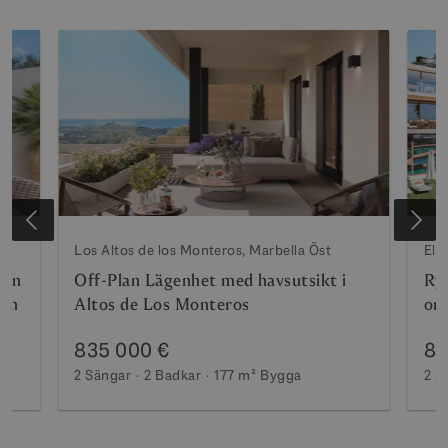
Los Altos de los Monteros, Marbella Öst
Elvi
gen
Off-Plan Lägenhet med havsutsikt i
Rym
den
Altos de Los Monteros
om
se
835 000 €
83
2 Sängar
2 Badkar
177 m²
Bygga
2 S