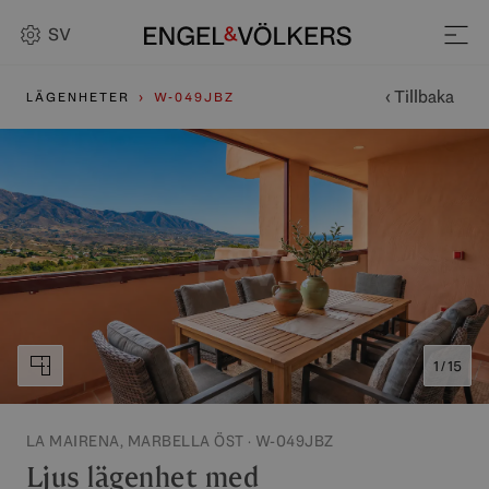
SV
‹ Tillbaka
LÄGENHETER
W-049JBZ
1 / 15
LA MAIRENA, MARBELLA ÖST · W-049JBZ
Ljus lägenhet med