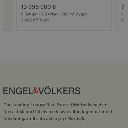
10 995 000 €
7 
6 Sängar
7 Badkar
682 m²
Bygga
5 S
2 005 m²
Tomt
990
The Leading Luxury Real Estate i Marbella med en
fantastisk portfölj av exklusiva villor, lägenheter och
takvåningar till salu och hyra i Marbella