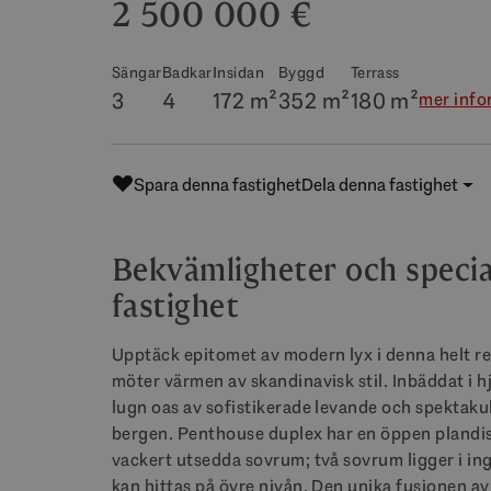
2 500 000 €
Sängar
Badkar
Insidan
Byggd
Terrass
3
4
172 m²
352 m²
180 m²
mer info
Spara denna fastighet
Dela denna fastighet
Bekvämligheter och specia
fastighet
Upptäck epitomet av modern lyx i denna helt r
möter värmen av skandinavisk stil. Inbäddat i h
lugn oas av sofistikerade levande och spektaku
bergen. Penthouse duplex har en öppen plandist
vackert utsedda sovrum; två sovrum ligger i i
kan hittas på övre nivån. Den unika fusionen a