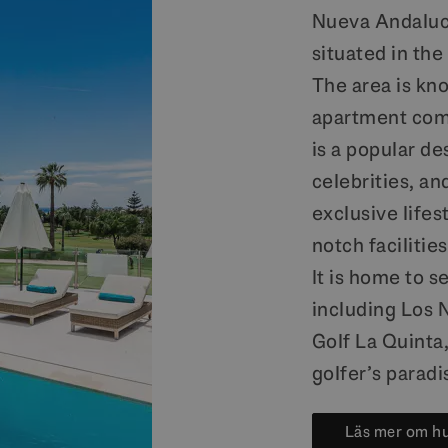
Nueva Andalucía
situated in the
The area is kno
apartment comp
is a popular de
celebrities, an
exclusive lifes
notch facilities
It is home to 
including Los 
Golf La Quinta,
golfer’s paradi
Läs mer om h