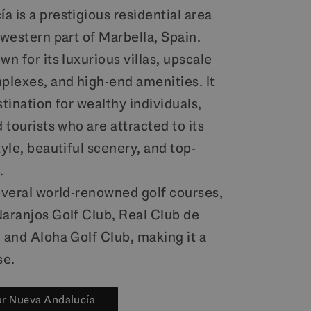
 is a prestigious residential area
 western part of Marbella, Spain.
wn for its luxurious villas, upscale
lexes, and high-end amenities. It
stination for wealthy individuals,
d tourists who are attracted to its
tyle, beautiful scenery, and top-
.
several world-renowned golf courses,
Naranjos Golf Club, Real Club de
 and Aloha Golf Club, making it a
se.
ur Nueva Andalucía