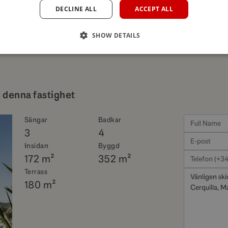
DECLINE ALL
ACCEPT ALL
SHOW DETAILS
 denna fastighet
Sängar
Badkar
3
4
Insidan
Byggd
172 m²
352 m²
Terrass
180 m²