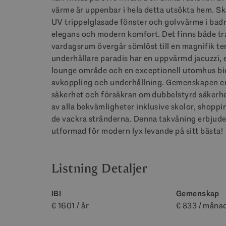
värme är uppenbar i hela detta utsökta hem. Sk
UV trippelglasade fönster och golvvärme i badr
elegans och modern komfort. Det finns både tr
vardagsrum övergår sömlöst till en magnifik t
underhållare paradis har en uppvärmd jacuzzi, 
lounge område och en exceptionell utomhus bio
avkoppling och underhållning. Gemenskapen er
säkerhet och försäkran om dubbelstyrd säkerhet
av alla bekvämligheter inklusive skolor, shoppi
de vackra stränderna. Denna takvåning erbjuder
utformad för modern lyx levande på sitt bästa!
Listning Detaljer
IBI
Gemenskap
€ 1601 / år
€ 833 / måna