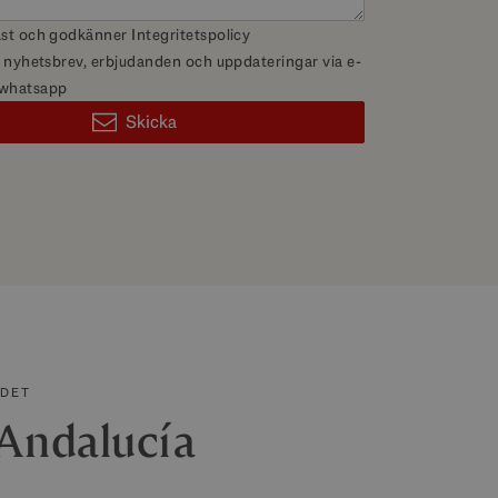
äst och godkänner
Integritetspolicy
få nyhetsbrev, erbjudanden och uppdateringar via e-
 whatsapp
Skicka
ÅDET
Andalucía