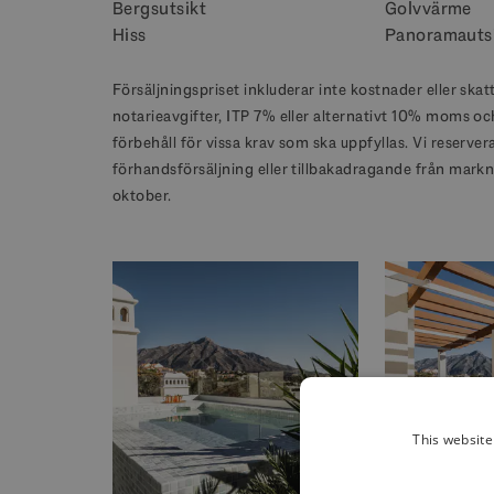
Bergsutsikt
Golvvärme
Hiss
Panoramauts
Försäljningspriset inkluderar inte kostnader eller skat
notarieavgifter, ITP 7% eller alternativt 10% moms o
förbehåll för vissa krav som ska uppfyllas. Vi reserver
förhandsförsäljning eller tillbakadragande från markn
oktober.
This website