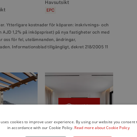
Havsutsikt
ikt
EPC
ter. Ytterligare kostnader för köparen: inskrivnings- och
ch AJD 1,2% på inköpspriset) på nya fastigheter och med
ar oss för fel, utelämnanden, ändringar,
aden. Informationsblad tillgängligt, dekret 218/2005 11
23 Bilder
 uses cookies to improve user experience. By using our website you consent t
in accordance with our Cookie Policy.
Read more about Cookie Policy