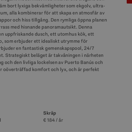
äm bort lyxiga bekvämligheter som ekgolv, ultra-
um, alla kombinerar för att skapa en atmosfär av
appor och hiss tillgång. Den rymliga öppna planen
errass med hisnande panoramautsikt. Denna
en uppfriskande dusch, ett utomhus kök, ett
, som erbjuder ett idealiskt utrymme för
bjuder en fantastisk gemenskapspool, 24/7
. Strategiskt beläget är takvåningen i närheten
ng och den livliga lockelsen av Puerto Banús och
 oöverträffad komfort och lyx, och är perfekt
Skräp
d
€ 184 / år