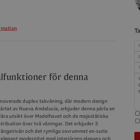
rmation
T
lfunktioner för denna
enoverade duplex takvåning, där modern design
järtat av Nueva Andalucía, erbjuder denna pärla en
lära utsikt över Medelhavet och de majestätiska
ribution över två våningar. Det erbjuder 3
ngångsnivån och det rymliga sovrummet en-suite
v elegant modernitet med interiörens elegans och