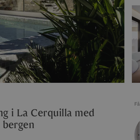
Få
ng i La Cerquilla med
r bergen