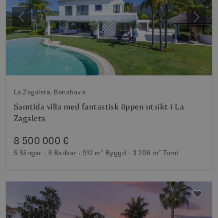
Föregående
Nästa
La Zagaleta, Benahavis
Samtida villa med fantastisk öppen utsikt i La
Zagaleta
8 500 000 €
5 Sängar
6 Badkar
912 m²
Byggd
3 206 m²
Tomt