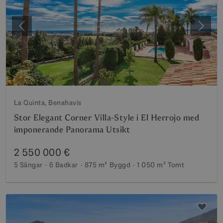
Föregående
Nästa
La Quinta, Benahavis
Stor Elegant Corner Villa-Style i El Herrojo med
imponerande Panorama Utsikt
2 550 000 €
5 Sängar
6 Badkar
875 m²
Byggd
1 050 m²
Tomt