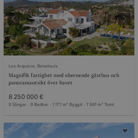
Föregående
Nästa
Los Arqueros, Benahavis
Magnifik fastighet med oberoende gästhus och
panoramautsikt över havet
8 250 000 €
9 Sängar
9 Badkar
1 177 m²
Byggd
7 881 m²
Tomt