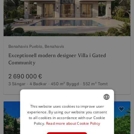
Föregående
Nästa
Benahavis Pueblo, Benahavis
Exceptionell modern designer Villa i Gated
Community
2 690 000 €
3 Sängar
4 Badkar
450 m²
Byggd
552 m²
Tomt
This website uses cookies to improve user
experience. By using our website you consent
ENGLISH
to all cookies in accordance with our Cookie
SPANISH
Policy.
Read more about Cookie Policy
FRENCH