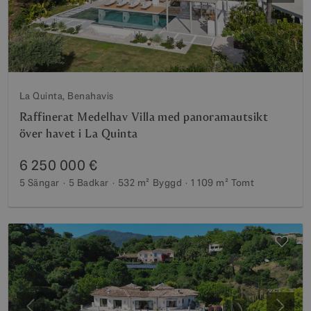
La Quinta, Benahavis
Raffinerat Medelhav Villa med panoramautsikt
över havet i La Quinta
6 250 000 €
5 Sängar
5 Badkar
532 m²
Byggd
1 109 m²
Tomt