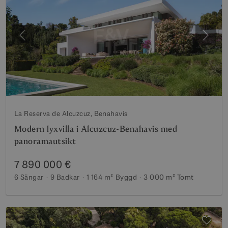
Föregående
Nästa
La Reserva de Alcuzcuz, Benahavis
Modern lyxvilla i Alcuzcuz-Benahavis med
panoramautsikt
7 890 000 €
6 Sängar
9 Badkar
1 164 m²
Byggd
3 000 m²
Tomt