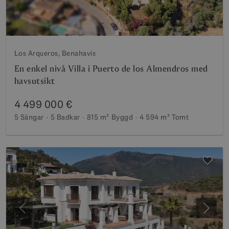
Los Arqueros, Benahavis
En enkel nivå Villa i Puerto de los Almendros med
havsutsikt
4 499 000 €
5 Sängar
5 Badkar
815 m²
Byggd
4 594 m²
Tomt
Föregående
Nästa