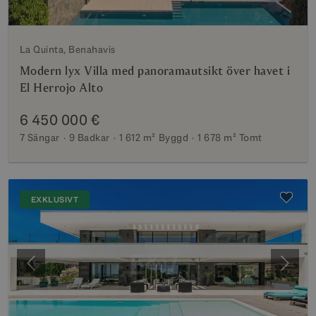
La Quinta, Benahavis
Modern lyx Villa med panoramautsikt över havet i
El Herrojo Alto
6 450 000 €
7 Sängar
9 Badkar
1 612 m²
Byggd
1 678 m²
Tomt
EXKLUSIVT
Föregående
Nästa