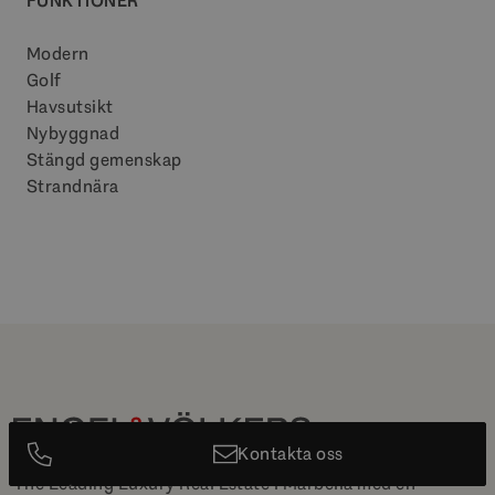
FUNKTIONER
Modern
Golf
Havsutsikt
Nybyggnad
Stängd gemenskap
Strandnära
Kontakta oss
The Leading Luxury Real Estate i Marbella med en