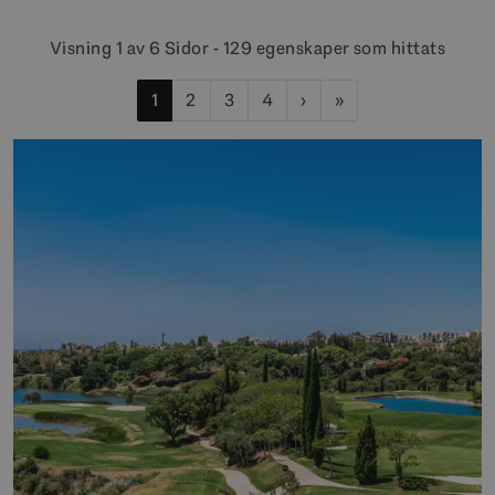
Visning 1 av 6 Sidor - 129 egenskaper som hittats
1
2
3
4
›
»