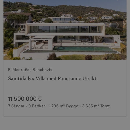
Föregående
Nästa
El Madroñal, Benahavis
Samtida lyx Villa med Panoramic Utsikt
11 500 000 €
7 Sängar
9 Badkar
1 296 m²
Byggd
3 635 m²
Tomt