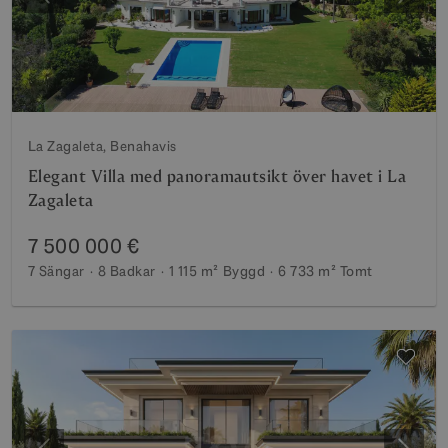
Föregående
Nästa
La Zagaleta, Benahavis
Elegant Villa med panoramautsikt över havet i La
Zagaleta
7 500 000 €
7 Sängar
8 Badkar
1 115 m²
Byggd
6 733 m²
Tomt