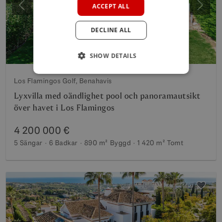
ACCEPT ALL
Föregående
Nästa
GERMAN
DECLINE ALL
POLISH
SHOW DETAILS
Los Flamingos Golf, Benahavis
Lyxvilla med oändlighet pool och panoramautsikt
över havet i Los Flamingos
4 200 000 €
5 Sängar
6 Badkar
890 m²
Byggd
1 420 m²
Tomt