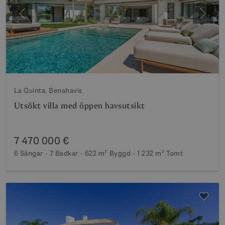
Föregående
Nästa
La Quinta, Benahavis
Utsökt villa med öppen havsutsikt
7 470 000 €
6 Sängar
7 Badkar
622 m²
Byggd
1 232 m²
Tomt