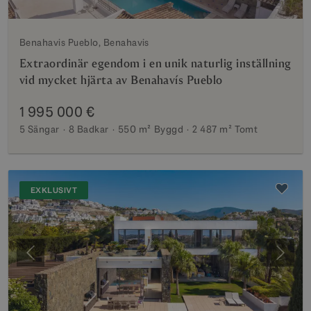
Benahavis Pueblo, Benahavis
Extraordinär egendom i en unik naturlig inställning
vid mycket hjärta av Benahavís Pueblo
1 995 000 €
5 Sängar
8 Badkar
550 m²
Byggd
2 487 m²
Tomt
EXKLUSIVT
Föregående
Nästa