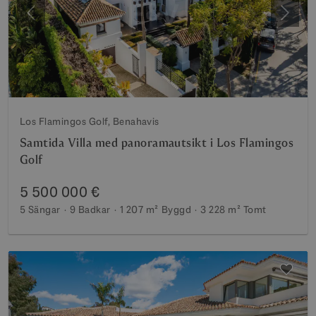
Föregående
Nästa
Los Flamingos Golf, Benahavis
Samtida Villa med panoramautsikt i Los Flamingos
Golf
5 500 000 €
5 Sängar
9 Badkar
1 207 m²
Byggd
3 228 m²
Tomt