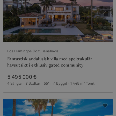
Föregående
Nästa
Los Flamingos Golf, Benahavis
Fantastisk andalusisk villa med spektakulär
havsutsikt i exklusiv gated community
5 495 000 €
4 Sängar
7 Badkar
551 m²
Byggd
1 445 m²
Tomt