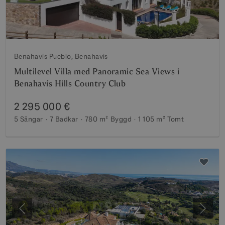
Benahavis Pueblo, Benahavis
Multilevel Villa med Panoramic Sea Views i
Benahavís Hills Country Club
2 295 000 €
5 Sängar
7 Badkar
780 m²
Byggd
1 105 m²
Tomt
Föregående
Nästa