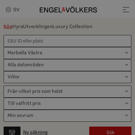
SV
Köp
Hyra
Utvecklingen
Luxury Collection
Marbella Västra
Alla delområden
Villor
Från vilket pris som helst
Till valfritt pris
Min sovrum
Ny sökning
Sök