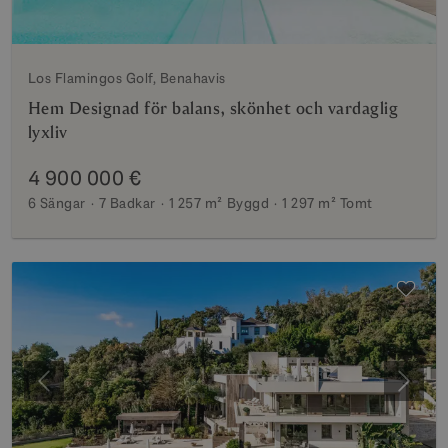
Los Flamingos Golf, Benahavis
Hem Designad för balans, skönhet och vardaglig
lyxliv
4 900 000 €
6 Sängar
7 Badkar
1 257 m²
Byggd
1 297 m²
Tomt
Föregående
Nästa