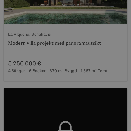
La Alqueria, Benahavis
Modern villa projekt med panoramautsikt
5 250 000 €
4 Sängar
6 Badkar
870 m²
Byggd
1 557 m²
Tomt