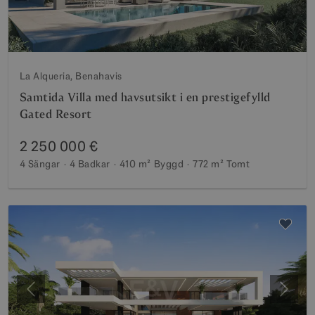
La Alqueria, Benahavis
Samtida Villa med havsutsikt i en prestigefylld
Gated Resort
2 250 000 €
4 Sängar
4 Badkar
410 m²
Byggd
772 m²
Tomt
Föregående
Nästa