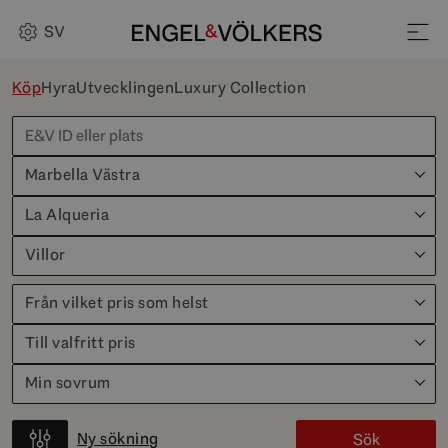
SV
Köp
Hyra
Utvecklingen
Luxury Collection
Marbella Västra
La Alqueria
Villor
Från vilket pris som helst
Till valfritt pris
Min sovrum
Ny sökning
Sök