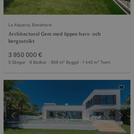
La Alqueria, Benahavis
Architectural Gem med öppen havs- och
bergsutsikt
3 950 000 €
5 Sängar
6 Badkar
998 m²
Byggd
1 445 m²
Tomt
Föregående
Nästa