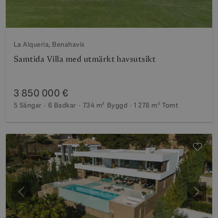
La Alqueria, Benahavis
Samtida Villa med utmärkt havsutsikt
3 850 000 €
5 Sängar
6 Badkar
734 m²
Byggd
1 278 m²
Tomt
Föregående
Nästa