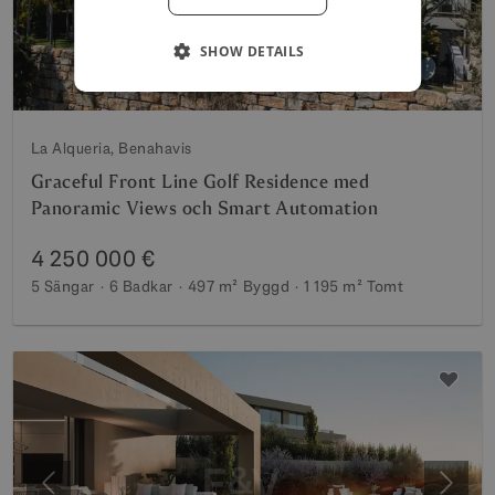
SHOW DETAILS
La Alqueria, Benahavis
Graceful Front Line Golf Residence med
Panoramic Views och Smart Automation
4 250 000 €
5 Sängar
6 Badkar
497 m²
Byggd
1 195 m²
Tomt
Föregående
Nästa