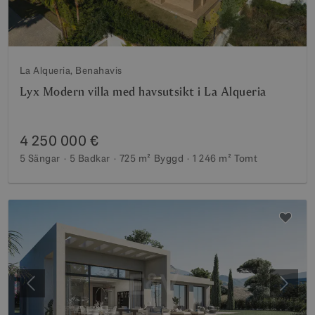
La Alqueria, Benahavis
Lyx Modern villa med havsutsikt i La Alqueria
4 250 000 €
5 Sängar
5 Badkar
725 m²
Byggd
1 246 m²
Tomt
Föregående
Nästa