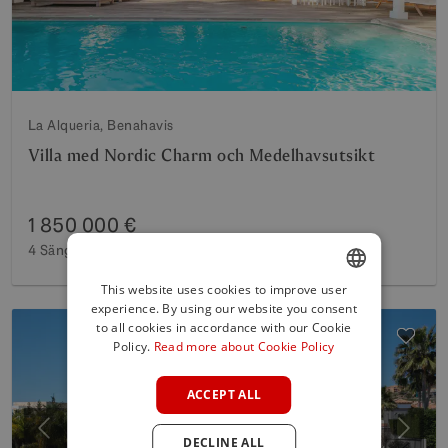
La Alqueria, Benahavis
Villa med Nordic Charm och Medelhavsutsikt
1 850 000 €
4 Sängar
3 Badkar
218 m²
Byggd
1 014 m²
Tomt
This website uses cookies to improve user
experience. By using our website you consent
ENGLISH
to all cookies in accordance with our Cookie
SPANISH
Policy.
Read more about Cookie Policy
FRENCH
ACCEPT ALL
GERMAN
Föregående
Nästa
DECLINE ALL
POLISH