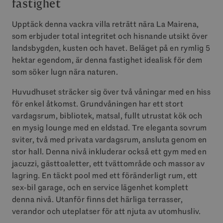
fastighet
Upptäck denna vackra villa reträtt nära La Mairena,
som erbjuder total integritet och hisnande utsikt över
landsbygden, kusten och havet. Beläget på en rymlig 5
hektar egendom, är denna fastighet idealisk för dem
som söker lugn nära naturen.
Huvudhuset sträcker sig över två våningar med en hiss
för enkel åtkomst. Grundvåningen har ett stort
vardagsrum, bibliotek, matsal, fullt utrustat kök och
en mysig lounge med en eldstad. Tre eleganta sovrum
sviter, två med privata vardagsrum, ansluta genom en
stor hall. Denna nivå inkluderar också ett gym med en
jacuzzi, gästtoaletter, ett tvättområde och massor av
lagring. En täckt pool med ett föränderligt rum, ett
sex-bil garage, och en service lägenhet komplett
denna nivå. Utanför finns det härliga terrasser,
verandor och uteplatser för att njuta av utomhusliv.