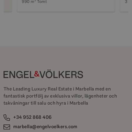
990 m²
Tomt
3 S
The Leading Luxury Real Estate i Marbella med en
fantastisk portfölj av exklusiva villor, lägenheter och
takvåningar till salu och hyra i Marbella
+34 952 868 406
marbella@engelvoelkers.com