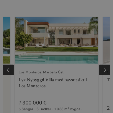
Los Monteros, Marbella Öst
Oje
Lyx Nybyggd Villa med havsutsikt i
Tak
Los Monteros
7 300 000 €
2 
5 Sängar
6 Badkar
1 033 m²
Bygga