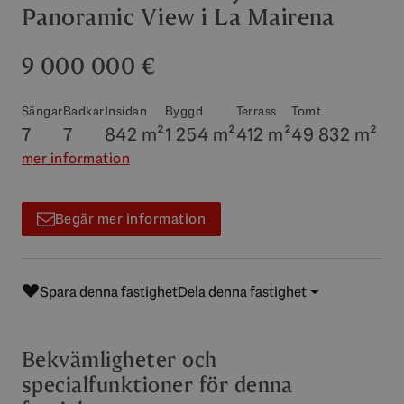
Panoramic View i La Mairena
9 000 000 €
Sängar
Badkar
Insidan
Byggd
Terrass
Tomt
7
7
842 m²
1 254 m²
412 m²
49 832 m²
mer information
Begär mer information
Spara denna fastighet
Dela denna fastighet
Bekvämligheter och
specialfunktioner för denna