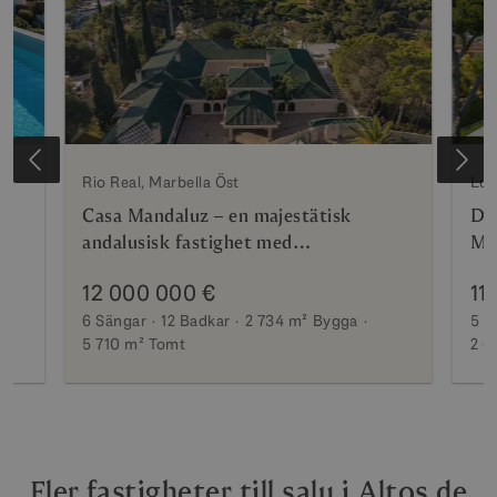
Rio Real, Marbella Öst
Los
Casa Mandaluz – en majestätisk
De 
andalusisk fastighet med
Mon
panoramautsikt
12 000 000 €
11
6 Sängar
12 Badkar
2 734 m²
Bygga
5 S
5 710 m²
Tomt
2 6
Fler fastigheter till salu i Altos de