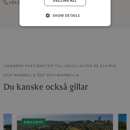
DECLINE ALL
POLISH
+34 952 83 55 80
SHOW DETAILS
LIKNANDE FASTIGHETER TILL SALU I ALTOS DE ELVIRIA
OCH MARBELLA ÖST OCH MARBELLA
Du kanske också gillar
EXKLUSIVT