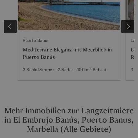
Puerto Banus
Lag
Mediterrane Eleganz mit Meerblick in
Lu
Puerto Banús
Rei
Pa
3 Schlafzimmer
2 Bäder
100 m²
Bebaut
3 S
Mehr Immobilien zur Langzeitmiete
in El Embrujo Banús, Puerto Banus,
Marbella (Alle Gebiete)