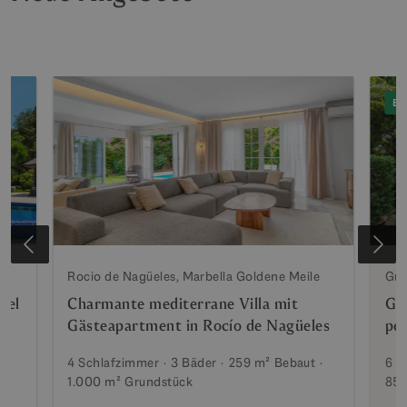
EX
Rocio de Nagüeles, Marbella Goldene Meile
Gua
del
Charmante mediterrane Villa mit
Ge
Gästeapartment in Rocío de Nagüeles
per
Gu
4 Schlafzimmer
3 Bäder
259 m²
Bebaut
6 S
1.000 m²
Grundstück
850