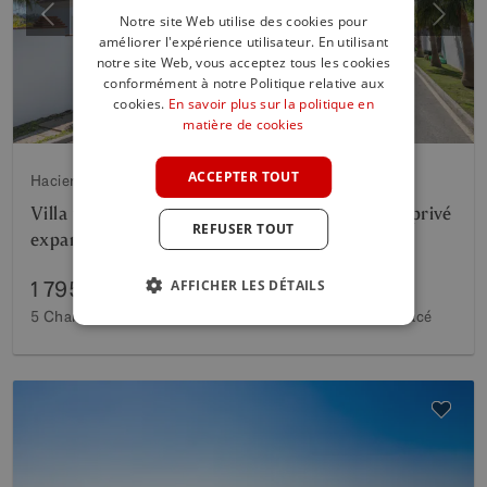
Notre site Web utilise des cookies pour
Précédent
Suiva
améliorer l'expérience utilisateur. En utilisant
ENGLISH
notre site Web, vous acceptez tous les cookies
SPANISH
conformément à notre Politique relative aux
cookies.
En savoir plus sur la politique en
FRENCH
matière de cookies
GERMAN
ACCEPTER TOUT
Hacienda las Chapas, Marbella Est
POLISH
Villa familiale avec vue panoramique et jardin privé
REFUSER TOUT
expansif
1 795 000 €
AFFICHER LES DÉTAILS
5 Chambres
4 Bains
424 m²
Construit
1 725 m²
Tracé