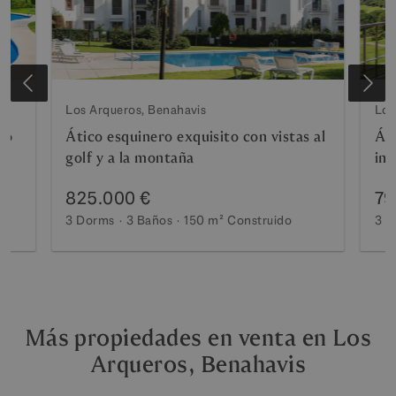
Los Arqueros, Benahavis
Los
jo
Ático esquinero exquisito con vistas al
Áti
golf y a la montaña
imp
al 
825.000 €
79
3 Dorms
3 Baños
150 m²
Construido
3 D
Más propiedades en venta en Los
Arqueros, Benahavis