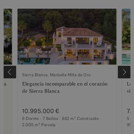
Sierra Blanca, Marbella Milla de Oro
Los
aya
Elegancia incomparable en el corazón
Luj
de Sierra Blanca
vis
10.995.000 €
7.
6 Dorms
7 Baños
682 m²
Construido
5 D
2.005 m²
Parcela
990