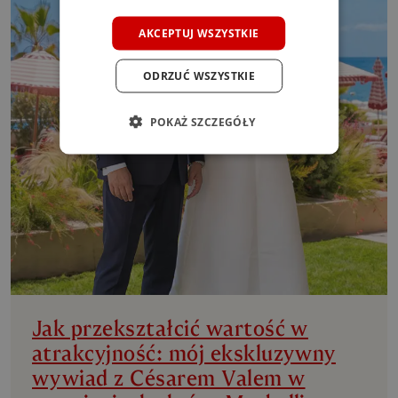
AKCEPTUJ WSZYSTKIE
ODRZUĆ WSZYSTKIE
POKAŻ SZCZEGÓŁY
Jak przekształcić wartość w
atrakcyjność: mój ekskluzywny
wywiad z Césarem Valem w