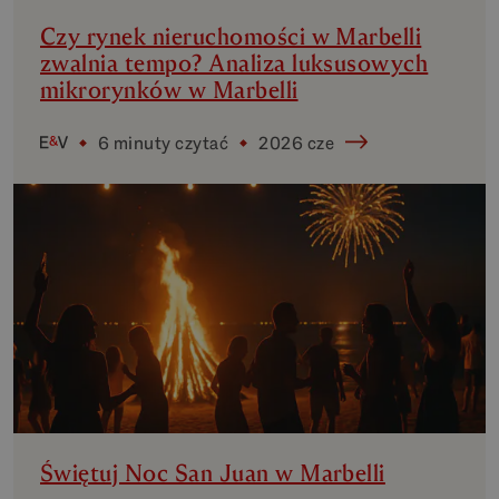
Czy rynek nieruchomości w Marbelli
zwalnia tempo? Analiza luksusowych
mikrorynków w Marbelli
6 minuty czytać
2026 cze
Świętuj Noc San Juan w Marbelli