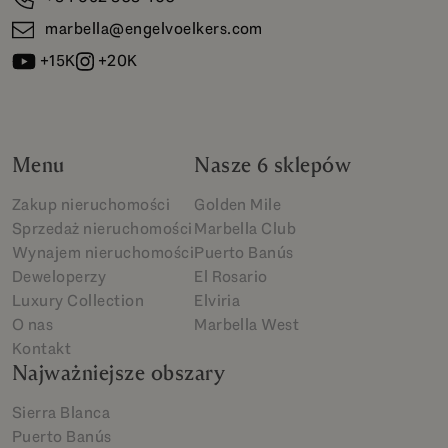
marbella@engelvoelkers.com
+15K
+20K
Menu
Nasze 6 sklepów
Zakup nieruchomości
Golden Mile
Sprzedaż nieruchomości
Marbella Club
Wynajem nieruchomości
Puerto Banús
Deweloperzy
El Rosario
Luxury Collection
Elviria
O nas
Marbella West
Kontakt
Najważniejsze obszary
Sierra Blanca
Puerto Banús