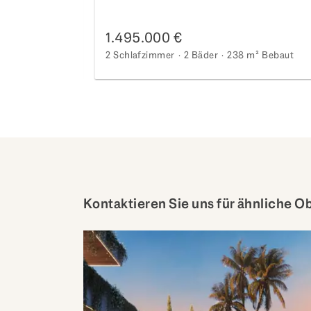
das Meer
1.495.000 €
m²
Bebaut
2 Schlafzimmer
2 Bäder
238 m²
Bebaut
Kontaktieren Sie uns für ähnliche O