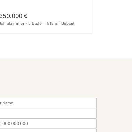
schlossener Wohnanlage
6.895.000
.350.000 €
6 Schlafzimmer
Schlafzimmer
5 Bäder
818 m²
Bebaut
870 m²
Grunds