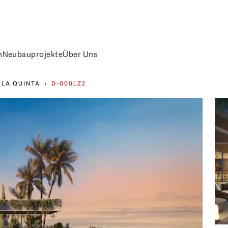
n
Neubauprojekte
Über Uns
LA QUINTA
D-000LZ2