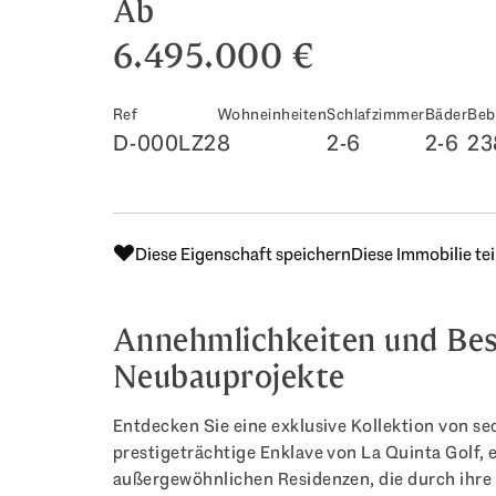
Ab
6.495.000 €
Ref
Wohneinheiten
Schlafzimmer
Bäder
Beb
D-000LZ2
8
2-6
2-6
23
Diese Eigenschaft speichern
Diese Immobilie tei
Annehmlichkeiten und Bes
Neubauprojekte
Entdecken Sie eine exklusive Kollektion von se
prestigeträchtige Enklave von La Quinta Golf,
außergewöhnlichen Residenzen, die durch ihre 