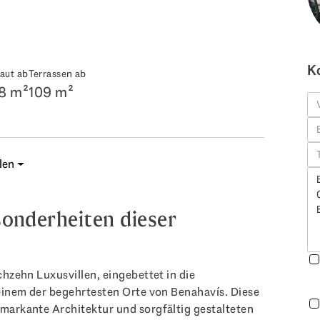
K
aut ab
Terrassen ab
8 m²
109 m²
len
onderheiten dieser
chzehn Luxusvillen, eingebettet in die
 einem der begehrtesten Orte von Benahavís. Diese
markante Architektur und sorgfältig gestalteten