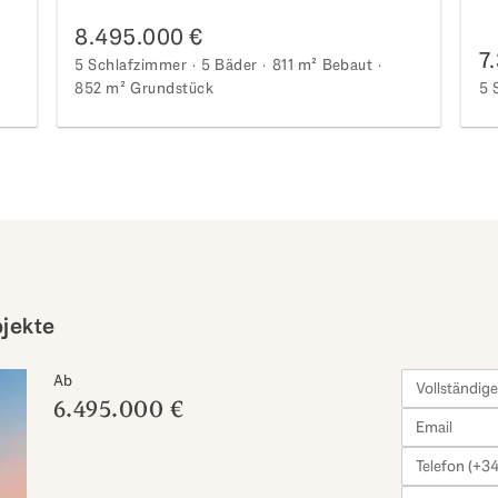
Quinta
ge
8.495.000 €
7
5 Schlafzimmer
5 Bäder
811 m²
Bebaut
852 m²
Grundstück
5 
bjekte
Ab
6.495.000 €