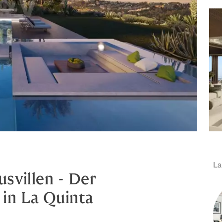
La
svillen - Der
in La Quinta