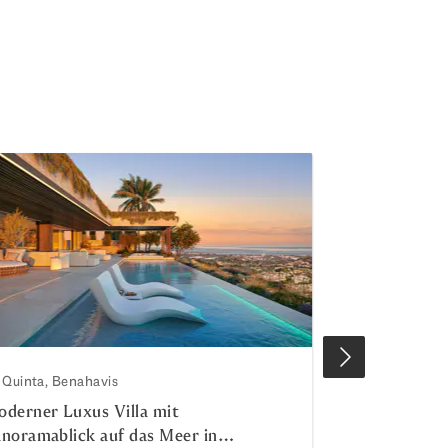
 Quinta, Benahavis
La Quinta, Bena
derner Luxus Villa mit
Exquisite Lux
noramablick auf das Meer in
Höhepunkt de