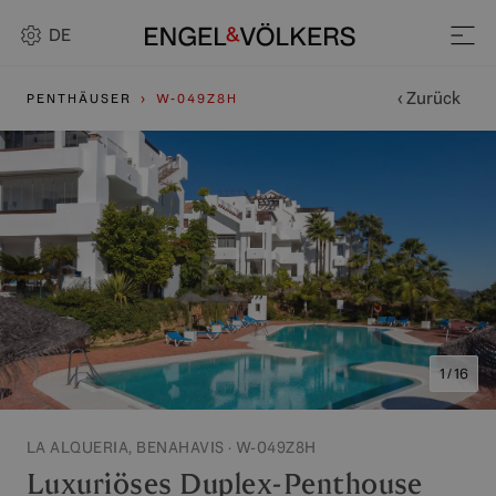
DE
‹ Zurück
PENTHÄUSER
W-049Z8H
1 / 16
LA ALQUERIA, BENAHAVIS · W-049Z8H
Luxuriöses Duplex-Penthouse