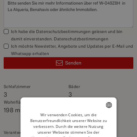
Ich habe die Datenschutzbestimmungen gelesen und bin
damit einverstanden.
Datenschutzbestimmungen
Ich möchte Newsletter, Angebote und Updates per E-Mail und
Whatsapp erhalten
Senden
Schlafzimmer
Bäder
3
3
Wohnfläche
Bebaut
198 m²
313 m²
Wir verwenden Cookies, um die
Benutzerfreundlichkeit unserer Website zu
ENGLISH
verbessern. Durch die weitere Nutzung
SPANISH
unserer Webseite stimmen Sie der
Verantwortlicher Shop