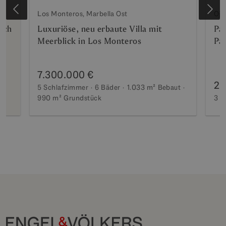
Los Monteros, Marbella Ost
Oje
ich
Luxuriöse, neu erbaute Villa mit
Pa
Meerblick in Los Monteros
Pa
7.300.000 €
2.
5 Schlafzimmer
6 Bäder
1.033 m²
Bebaut
990 m²
Grundstück
3 S