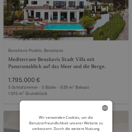
Vorherige
Weite
Benahavis Pueblo, Benahavis
Mediterrane Benahavís Stadt Villa mit
Panoramablick auf das Meer und die Berge.
1.795.000 €
5 Schlafzimmer
5 Bäder
639 m²
Bebaut
1.015 m²
Grundstück
Wir verwenden Cookies, um die
Benutzerfreundlichkeit unserer Website zu
ENGLISH
verbessern. Durch die weitere Nutzung