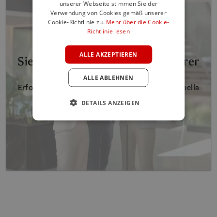
SPANISH
unserer Webseite stimmen Sie der
Verwendung von Cookies gemäß unserer
FRENCH
Cookie-Richtlinie zu.
Mehr über die Cookie-
Richtlinie lesen
GERMAN
POLISH
ALLE AKZEPTIEREN
Sie denken über den Verkauf Ihrer
Immobilie nach
ALLE ABLEHNEN
Erfolgreich verkaufen mit Engel & Völkers Marbella
DETAILS ANZEIGEN
Jetzt erfolgreich verkaufen