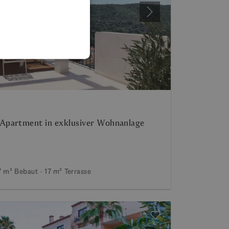
FRENCH
Weiter
GERMAN
POLISH
Apartment in exklusiver Wohnanlage
7 m²
Bebaut
17 m²
Terrasse