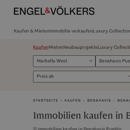
Kaufen & Mieten
Immobilie verkaufen
Luxury Collectio
Kaufen
Mieten
Neubauprojekte
Luxury Collect
Marbella West
Benahavis Pue
Preis ab
STARTSEITE
KAUFEN
BENAHAVIS
BENA
Immobilien kaufen in 
11 Immobilien kaufen in Benahavis Pueblo.