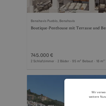
Benahavis Pueblo, Benahavis
Boutique-Penthouse mit Terrasse und Be
745.000 €
2 Schlafzimmer
2 Bäder
95 m²
Bebaut
18 m²
Wir verwe
weitere Nut