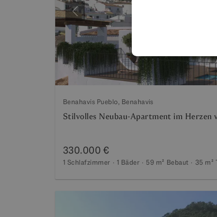
Vorherige
Benahavis Pueblo, Benahavis
Stilvolles Neubau-Apartment im Herzen 
330.000 €
1 Schlafzimmer
1 Bäder
59 m²
Bebaut
35 m²