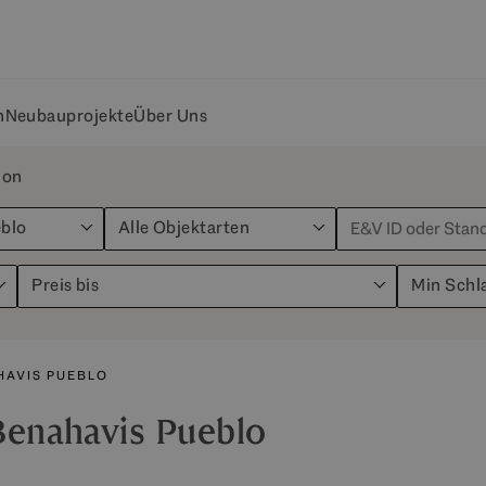
n
Neubauprojekte
Über Uns
ion
blo
Alle Objektarten
Preis bis
Min Schl
HAVIS PUEBLO
Benahavis Pueblo