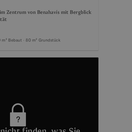
 im Zentrum von Benahavís mit Bergblick
ität
9 m²
Bebaut
80 m²
Grundstück
nicht finden, was Sie