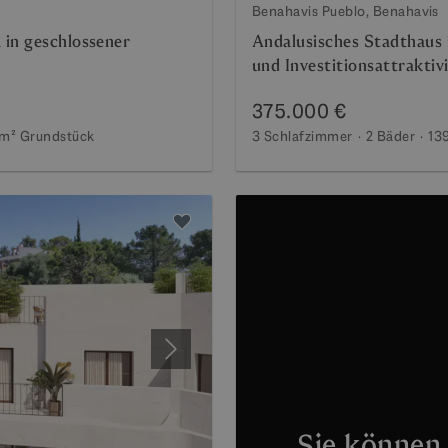
Benahavis Pueblo, Benahavis
in geschlossener
Andalusisches Stadthaus
und Investitionsattraktiv
375.000 €
 m²
Grundstück
3 Schlafzimmer
2 Bäder
13
Weiter
Sie können 