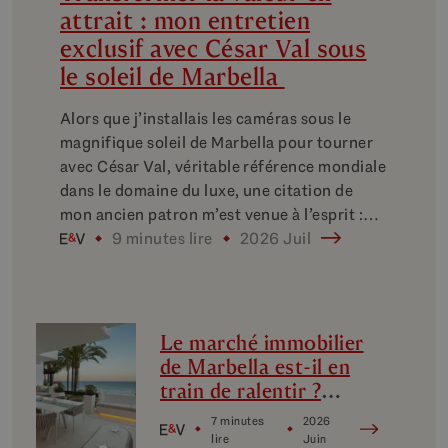
attrait : mon entretien
exclusif avec César Val sous
le soleil de Marbella
Alors que j’installais les caméras sous le
magnifique soleil de Marbella pour tourner
avec César Val, véritable référence mondiale
dans le domaine du luxe, une citation de
mon ancien patron m’est venue à l’esprit :…
9 minutes lire
2026 Juil
Le marché immobilier
de Marbella est-il en
train de ralentir ?
Décryptage des micro-
7 minutes
2026
marchés du luxe à
lire
Juin