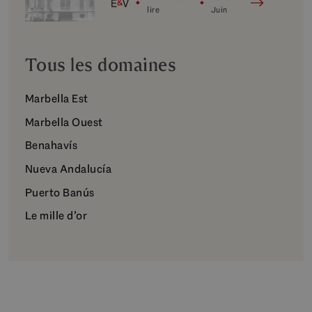
culture
lire
Juin
Tous les domaines
Marbella Est
Marbella Ouest
Benahavís
Nueva Andalucía
Puerto Banús
Le mille d’or