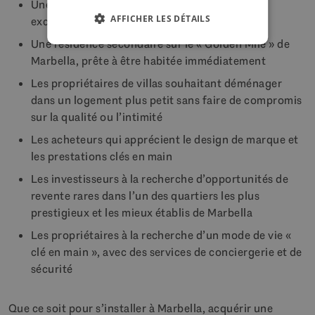
Une résidence principale d’une qualité
AFFICHER LES DÉTAILS
exceptionnelle sur la Costa del Sol
Une résidence secondaire sur le « Golden Mile » de
Marbella, prête à être habitée immédiatement
Les propriétaires de villas souhaitant déménager
dans un logement plus petit sans faire de compromis
sur la qualité ou l’intimité
Les acheteurs qui apprécient le design de marque et
les prestations clés en main
Les investisseurs à la recherche d’opportunités de
revente rares dans l’un des quartiers les plus
prestigieux et les mieux établis de Marbella
Les propriétaires à la recherche d’un mode de vie «
clé en main », avec des services de conciergerie et de
sécurité
Que ce soit pour s’installer à Marbella, acquérir une