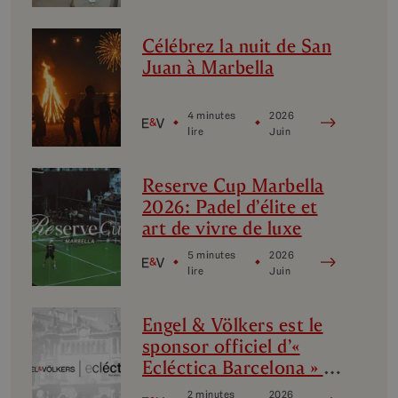
Marbella
Célébrez la nuit de San
Juan à Marbella
4 minutes
2026
lire
Juin
Reserve Cup Marbella
2026: Padel d’élite et
art de vivre de luxe
5 minutes
2026
lire
Juin
Engel & Völkers est le
sponsor officiel d’«
Ecléctica Barcelona » :
design, avant-garde et
2 minutes
2026