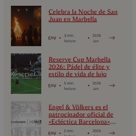
Celebra la Noche de San
Juan en Marbella
3 min.
2026
lectura
Jun
Reserve Cup Marbella
2026: Pádel de élite y
estilo de vida de lujo
5 min.
2026
lectura
Jun
Engel & Völkers es el
patrocinador oficial de
«Ecléctica Barcelona»:
diseño, vanguardia y
2 min.
2026