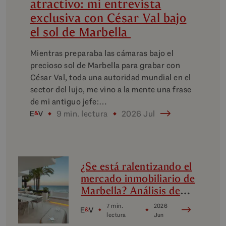
atractivo: mi entrevista
exclusiva con César Val bajo
el sol de Marbella
Mientras preparaba las cámaras bajo el
precioso sol de Marbella para grabar con
César Val, toda una autoridad mundial en el
sector del lujo, me vino a la mente una frase
de mi antiguo jefe:…
9 min. lectura
2026 Jul
¿Se está ralentizando el
mercado inmobiliario de
Marbella? Análisis de
los micromercados de
7 min.
2026
lujo de Marbella
lectura
Jun