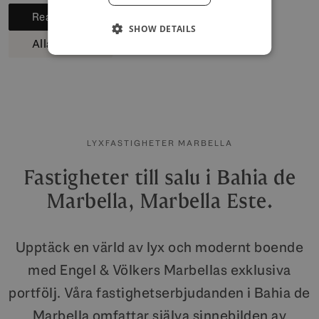
Read guide
SHOW DETAILS
Alla guider
LYXFASTIGHETER MARBELLA
Fastigheter till salu i Bahia de
Marbella, Marbella Este.
Upptäck en värld av lyx och modernt boende
med Engel & Völkers Marbellas exklusiva
portfölj. Våra fastighetserbjudanden i Bahia de
Marbella omfattar själva sinnebilden av