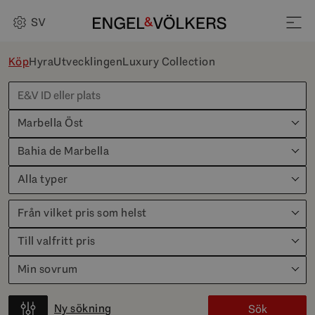
SV
Köp
Hyra
Utvecklingen
Luxury Collection
Marbella Öst
Bahia de Marbella
Alla typer
Från vilket pris som helst
Till valfritt pris
Min sovrum
Ny sökning
Sök