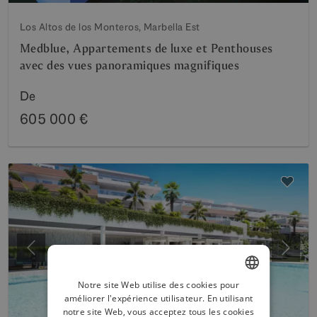
Los Altos de los Monteros, Marbella Est
Medblue, Appartements de luxe et Penthouses
avec des vues panoramiques magnifiques
De
605 000 €
Précédent
Suiva
Notre site Web utilise des cookies pour
améliorer l'expérience utilisateur. En utilisant
ENGLISH
notre site Web, vous acceptez tous les cookies