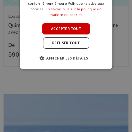
SPANISH
conformément à notre Politique relative aux
cookies.
En savoir plus sur la politique en
FRENCH
matière de cookies
Los Altos de los Monteros, Marbella Est
GERMAN
Quintessence, Nouveau développement moderne
ACCEPTER TOUT
avec vue panoramique sur la mer
POLISH
REFUSER TOUT
De
590 000 €
AFFICHER LES DÉTAILS