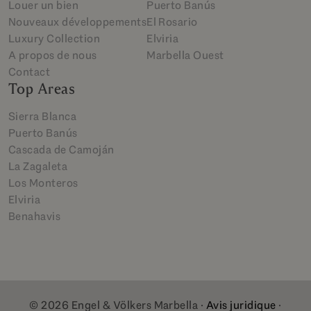
Louer un bien
Puerto Banús
Nouveaux développements
El Rosario
Luxury Collection
Elviria
A propos de nous
Marbella Ouest
Contact
Top Areas
Sierra Blanca
Puerto Banús
Cascada de Camoján
La Zagaleta
Los Monteros
Elviria
Benahavis
© 2026 Engel & Völkers Marbella ·
Avis juridique
·