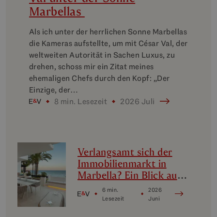
Marbellas
Als ich unter der herrlichen Sonne Marbellas
die Kameras aufstellte, um mit César Val, der
weltweiten Autorität in Sachen Luxus, zu
drehen, schoss mir ein Zitat meines
ehemaligen Chefs durch den Kopf: „Der
Einzige, der…
8 min. Lesezeit
2026 Juli
Verlangsamt sich der
Immobilienmarkt in
Marbella? Ein Blick auf
die Luxus-
6 min.
2026
Nischenmärkte in
Lesezeit
Juni
Marbella