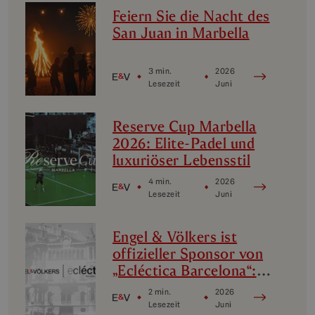
Feiern Sie die Nacht des
San Juan in Marbella
3 min.
2026
Lesezeit
Juni
Reserve Cup Marbella
2026: Elite-Padel und
luxuriöser Lebensstil
4 min.
2026
Lesezeit
Juni
Engel & Völkers ist
offizieller Sponsor von
„Ecléctica Barcelona“:
Design, Avantgarde und
2 min.
2026
Kultur
Lesezeit
Juni