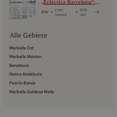
„Ecléctica Barcelona“:
Design, Avantgarde und
2 min.
2026
Kultur
Lesezeit
Juni
Alle Gebiete
Marbella Ost
Marbella Westen
Benahavís
Nueva Andalucía
Puerto Banús
Marbella Goldene Meile