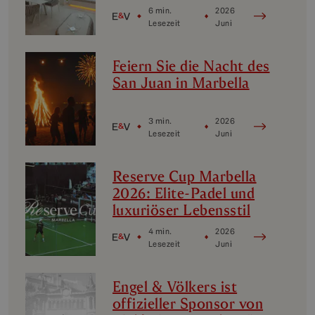
die Luxus-
6 min.
2026
Nischenmärkte in
Lesezeit
Juni
Marbella
Feiern Sie die Nacht des
San Juan in Marbella
3 min.
2026
Lesezeit
Juni
Reserve Cup Marbella
2026: Elite-Padel und
luxuriöser Lebensstil
4 min.
2026
Lesezeit
Juni
Engel & Völkers ist
offizieller Sponsor von