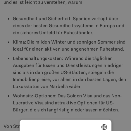
und es ist leicht zu verstehen, warum:
Gesundheit und Sicherheit: Spanien verfügt über
eines der besten Gesundheitssysteme in Europa und
ein sicheres Umfeld für Ruheständler.
Klima: Die milden Winter und sonnigen Sommer sind
ideal für einen aktiven und angenehmen Ruhestand.
Lebenshaltungskosten: Während die täglichen
Ausgaben für Essen und Dienstleistungen niedriger
sind als in den großen US-Städten, spiegeln die
Immobilienpreise, vor allem in den besten Lagen, den
Luxusstatus von Marbella wider.
Wohnsitz-Optionen: Das Golden Visa und das Non-
Lucrative Visa sind attraktive Optionen für US-
Bürger, die sich langfristig niederlassen möchten.
Von Strandspaziergängen bis hin zu gemütlichen