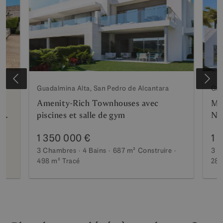
Guadalmina Alta, San Pedro de Alcantara
Gua
Amenity-Rich Townhouses avec
Mo
dre
piscines et salle de gym
Nou
Gu
1 350 000 €
1 
3 Chambres
4 Bains
687 m²
Construire
3 C
498 m²
Tracé
285