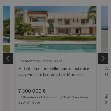
Los Monteros, Marbella Est
Oje
te
Villa de luxe nouvellement construite
Ap
avec vue sur la mer à Los Monteros
Oj
7 300 000 €
2 
5 Chambres
6 Bains
1 033 m²
Construire
990 m²
Tracé
3 C