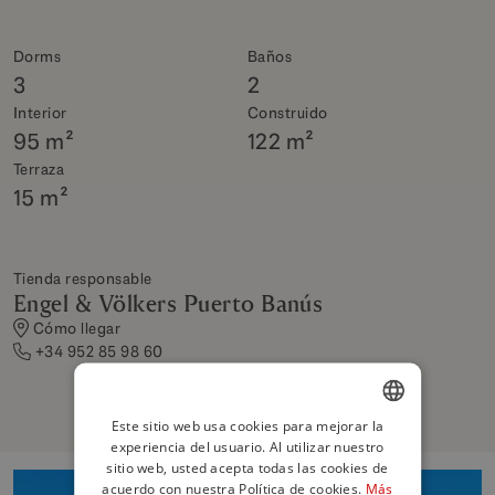
Dorms
Baños
3
2
Interior
Construido
95 m²
122 m²
Terraza
15 m²
Tienda responsable
Engel & Völkers Puerto Banús
Cómo llegar
+34 952 85 98 60
Este sitio web usa cookies para mejorar la
experiencia del usuario. Al utilizar nuestro
ENGLISH
sitio web, usted acepta todas las cookies de
SPANISH
acuerdo con nuestra Política de cookies.
Más