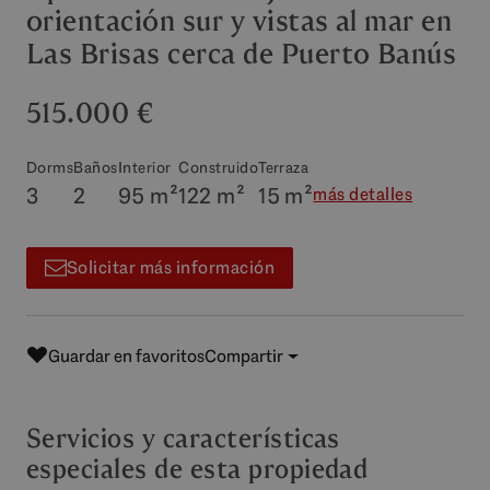
orientación sur y vistas al mar en
Las Brisas cerca de Puerto Banús
515.000 €
Dorms
Baños
Interior
Construido
Terraza
3
2
95 m²
122 m²
15 m²
más detalles
Solicitar más información
Guardar en favoritos
Compartir
Servicios y características
especiales de esta propiedad