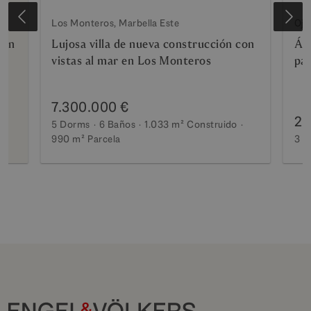
Los Monteros, Marbella Este
Oje
con
Lujosa villa de nueva construcción con
Áti
vistas al mar en Los Monteros
pa
7.300.000 €
2.
5 Dorms
6 Baños
1.033 m²
Construido
990 m²
Parcela
3 D