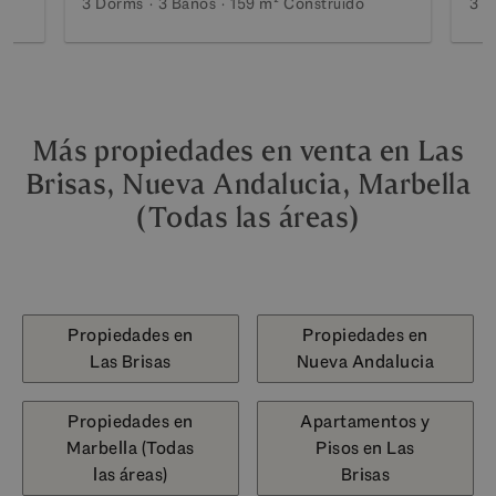
3 Dorms
3 Baños
159 m²
Construido
3 D
Más propiedades en venta en Las
Brisas, Nueva Andalucia, Marbella
(Todas las áreas)
Propiedades en
Propiedades en
Las Brisas
Nueva Andalucia
Propiedades en
Apartamentos y
Marbella (Todas
Pisos en Las
las áreas)
Brisas