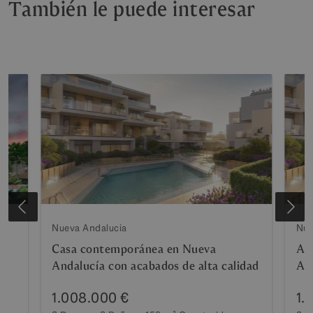
También le puede interesar
Nueva Andalucia
Nue
Casa contemporánea en Nueva
Ap
Andalucía con acabados de alta calidad
And
cal
1.008.000 €
1.