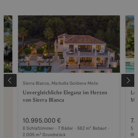
Sierra Blanca, Marbella Goldene Meile
Los
t
Unvergleichliche Eleganz im Herzen
Lux
s
von Sierra Blanca
Me
10.995.000 €
7.
6 Schlafzimmer
7 Bäder
682 m²
Bebaut
5 S
2.005 m²
Grundstück
990