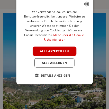
Wir verwenden Cookies, um die
Benutzerfreundlichkeit unserer Website zu
ENGLISH
verbessern. Durch die weitere Nutzung
SPANISH
unserer Webseite stimmen Sie der
Verwendung von Cookies gemäß unserer
FRENCH
Cookie-Richtlinie zu.
Mehr über die Cookie-
Richtlinie lesen
GERMAN
POLISH
ALLE AKZEPTIEREN
ALLE ABLEHNEN
DETAILS ANZEIGEN