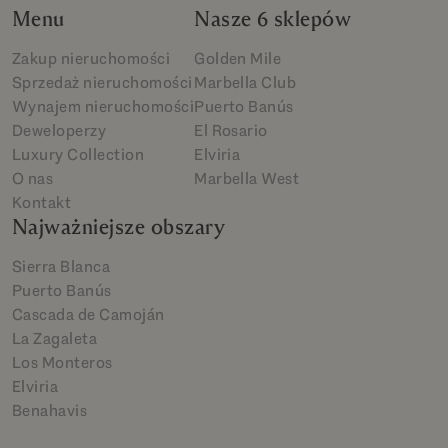
Menu
Nasze 6 sklepów
Zakup nieruchomości
Golden Mile
Sprzedaż nieruchomości
Marbella Club
Wynajem nieruchomości
Puerto Banús
Deweloperzy
El Rosario
Luxury Collection
Elviria
O nas
Marbella West
Kontakt
Najważniejsze obszary
Sierra Blanca
Puerto Banús
Cascada de Camoján
La Zagaleta
Los Monteros
Elviria
Benahavis