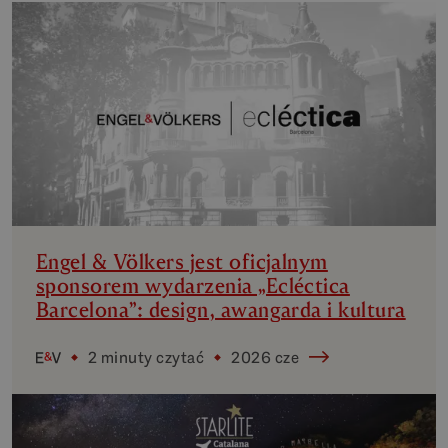
Engel & Völkers jest oficjalnym
sponsorem wydarzenia „Ecléctica
Barcelona”: design, awangarda i kultura
2 minuty czytać
2026 cze