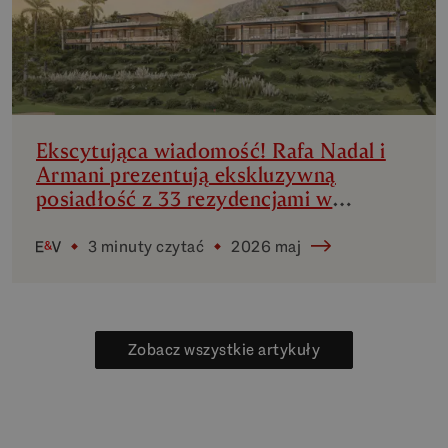
Ekscytująca wiadomość! Rafa Nadal i
Armani prezentują ekskluzywną
posiadłość z 33 rezydencjami w
Marbelli
3 minuty czytać
2026 maj
Zobacz wszystkie artykuły