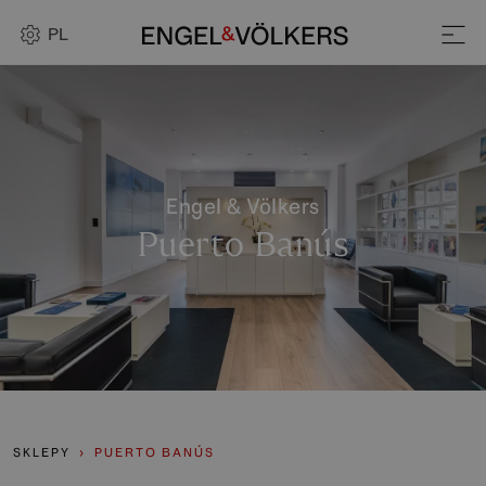
PL
Engel & Völkers
Puerto Banús
SKLEPY
PUERTO BANÚS