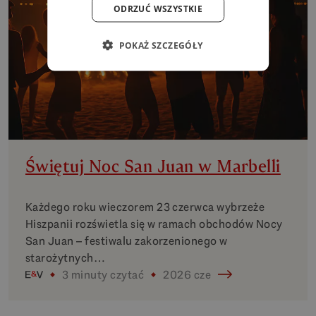
ODRZUĆ WSZYSTKIE
POKAŻ SZCZEGÓŁY
Świętuj Noc San Juan w Marbelli
Każdego roku wieczorem 23 czerwca wybrzeże
Hiszpanii rozświetla się w ramach obchodów Nocy
San Juan – festiwalu zakorzenionego w
starożytnych…
3 minuty czytać
2026 cze