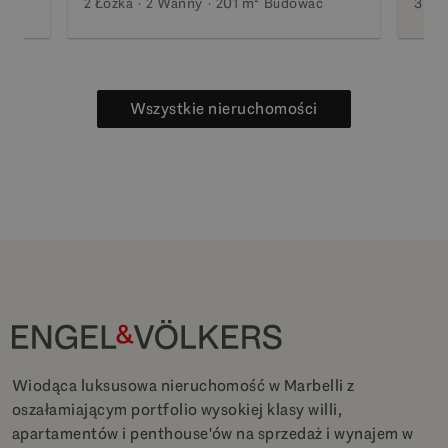
2 Łóżka
2 Wanny
201 m²
Budować
3 Łó
Wszystkie nieruchomości
Wiodąca luksusowa nieruchomość w Marbelli z
oszałamiającym portfolio wysokiej klasy willi,
apartamentów i penthouse'ów na sprzedaż i wynajem w