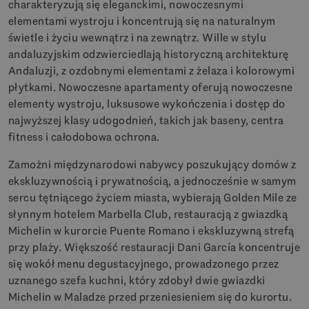
charakteryzują się eleganckimi, nowoczesnymi
elementami wystroju i koncentrują się na naturalnym
świetle i życiu wewnątrz i na zewnątrz. Wille w stylu
andaluzyjskim odzwierciedlają historyczną architekturę
Andaluzji, z ozdobnymi elementami z żelaza i kolorowymi
płytkami. Nowoczesne apartamenty oferują nowoczesne
elementy wystroju, luksusowe wykończenia i dostęp do
najwyższej klasy udogodnień, takich jak baseny, centra
fitness i całodobowa ochrona.
Zamożni międzynarodowi nabywcy poszukujący domów z
ekskluzywnością i prywatnością, a jednocześnie w samym
sercu tętniącego życiem miasta, wybierają Golden Mile ze
słynnym hotelem Marbella Club, restauracją z gwiazdką
Michelin w kurorcie Puente Romano i ekskluzywną strefą
przy plaży. Większość restauracji Dani García koncentruje
się wokół menu degustacyjnego, prowadzonego przez
uznanego szefa kuchni, który zdobył dwie gwiazdki
Michelin w Maladze przed przeniesieniem się do kurortu.