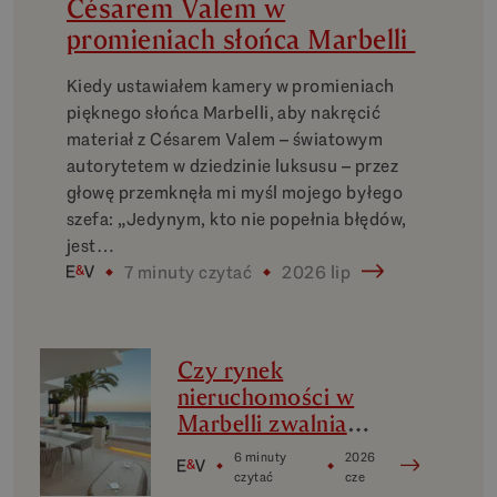
Césarem Valem w
promieniach słońca Marbelli
Kiedy ustawiałem kamery w promieniach
pięknego słońca Marbelli, aby nakręcić
materiał z Césarem Valem – światowym
autorytetem w dziedzinie luksusu – przez
głowę przemknęła mi myśl mojego byłego
szefa: „Jedynym, kto nie popełnia błędów,
jest…
7 minuty czytać
2026 lip
Czy rynek
nieruchomości w
Marbelli zwalnia
tempo? Analiza
6 minuty
2026
luksusowych
czytać
cze