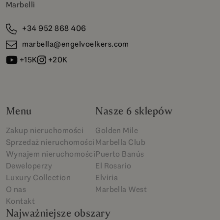
Marbelli
+34 952 868 406
marbella@engelvoelkers.com
+15K
+20K
Menu
Nasze 6 sklepów
Zakup nieruchomości
Golden Mile
Sprzedaż nieruchomości
Marbella Club
Wynajem nieruchomości
Puerto Banús
Deweloperzy
El Rosario
Luxury Collection
Elviria
O nas
Marbella West
Kontakt
Najważniejsze obszary