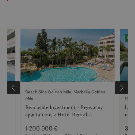
NA 
den
Beach Side Golden Mile, Marbella Golden
Beac
Mile
Mile
ch
Beachside Investment - Prywatny
Luks
den
apartament z Hotel Rental
najb
Management na Golden Mile
Marb
1 200 000 €
3 7