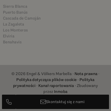
Sierra Blanca
Puerto Banús
Cascada de Camoján
La Zagaleta
Los Monteros
Elviria
Benahavis
© 2026 Engel & Völkers Marbella ·
Nota prawna
·
Polityka dotycząca plików cookie
·
Polityka
prywatności
·
Kanał raportowania
· Zbudowany
przez
Inmoba
Skontaktuj się z nami