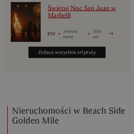
mikrorynków w
Świętuj Noc San Juan w
Marbelli
Marbelli
3 minuty
2026
czytać
cze
Zobacz wszystkie artykuły
Nieruchomości w Beach Side
Golden Mile