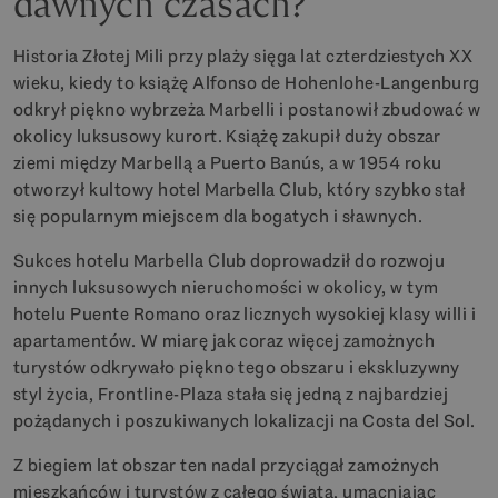
dawnych czasach?
Historia Złotej Mili przy plaży sięga lat czterdziestych XX
wieku, kiedy to książę Alfonso de Hohenlohe-Langenburg
odkrył piękno wybrzeża Marbelli i postanowił zbudować w
okolicy luksusowy kurort. Książę zakupił duży obszar
ziemi między Marbellą a Puerto Banús, a w 1954 roku
otworzył kultowy hotel Marbella Club, który szybko stał
się popularnym miejscem dla bogatych i sławnych.
Sukces hotelu Marbella Club doprowadził do rozwoju
innych luksusowych nieruchomości w okolicy, w tym
hotelu Puente Romano oraz licznych wysokiej klasy willi i
apartamentów. W miarę jak coraz więcej zamożnych
turystów odkrywało piękno tego obszaru i ekskluzywny
styl życia, Frontline-Plaza stała się jedną z najbardziej
pożądanych i poszukiwanych lokalizacji na Costa del Sol.
Z biegiem lat obszar ten nadal przyciągał zamożnych
mieszkańców i turystów z całego świata, umacniając