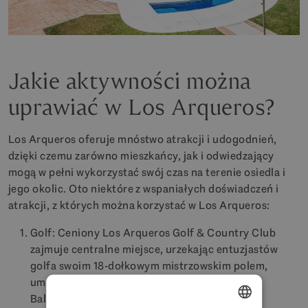
Jakie aktywności można
uprawiać w Los Arqueros?
Los Arqueros oferuje mnóstwo atrakcji i udogodnień,
dzięki czemu zarówno mieszkańcy, jak i odwiedzający
mogą w pełni wykorzystać swój czas na terenie osiedla i
jego okolic. Oto niektóre z wspaniałych doświadczeń i
atrakcji, z których można korzystać w Los Arqueros:
Golf: Ceniony Los Arqueros Golf & Country Club
zajmuje centralne miejsce, urzekając entuzjastów
golfa swoim 18-dołkowym mistrzowskim polem,
umiejętnie zaprojektowanym przez Severiano
Ballesterosa. Klub oferuje również zaplecze