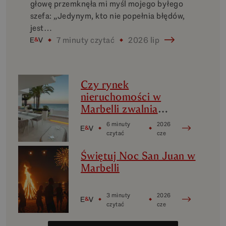
głowę przemknęła mi myśl mojego byłego
szefa: „Jedynym, kto nie popełnia błędów,
jest…
7 minuty czytać
2026 lip
Czy rynek
nieruchomości w
Marbelli zwalnia
tempo? Analiza
6 minuty
2026
luksusowych
czytać
cze
mikrorynków w
Świętuj Noc San Juan w
Marbelli
Marbelli
3 minuty
2026
czytać
cze