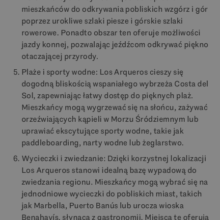
mieszkańców do odkrywania pobliskich wzgórz i gór
poprzez urokliwe szlaki piesze i górskie szlaki
rowerowe. Ponadto obszar ten oferuje możliwości
jazdy konnej, pozwalając jeźdźcom odkrywać piękno
otaczającej przyrody.
Plaże i sporty wodne: Los Arqueros cieszy się
dogodną bliskością wspaniałego wybrzeża Costa del
Sol, zapewniając łatwy dostęp do pięknych plaż.
Mieszkańcy mogą wygrzewać się na słońcu, zażywać
orzeźwiających kąpieli w Morzu Śródziemnym lub
uprawiać ekscytujące sporty wodne, takie jak
paddleboarding, narty wodne lub żeglarstwo.
Wycieczki i zwiedzanie: Dzięki korzystnej lokalizacji
Los Arqueros stanowi idealną bazę wypadową do
zwiedzania regionu. Mieszkańcy mogą wybrać się na
jednodniowe wycieczki do pobliskich miast, takich
jak Marbella, Puerto Banús lub urocza wioska
Benahavís, słynąca z gastronomii. Miejsca te oferują