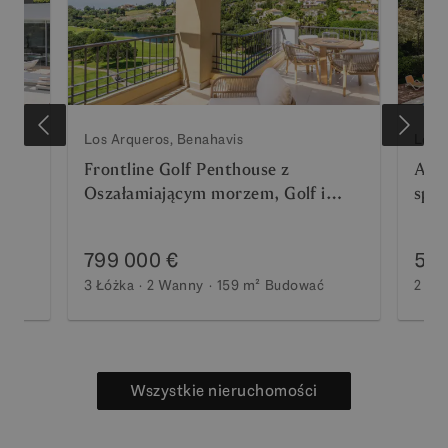
Los Arqueros, Benahavis
Los 
Frontline Golf Penthouse z
Apar
s
Oszałamiającym morzem, Golf i
sprz
Lake Views
Bena
799 000 €
599
3 Łóżka
2 Wanny
159 m²
Budować
2 Łó
Wszystkie nieruchomości