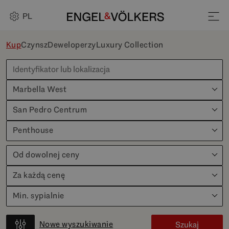
PL
Kup
Czynsz
Deweloperzy
Luxury Collection
Marbella West
San Pedro Centrum
Penthouse
Od dowolnej ceny
Za każdą cenę
Min. sypialnie
Nowe wyszukiwanie
Szukaj