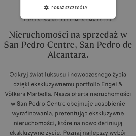
POKAŻ SZCZEGÓŁY
LUKSUSOWA NIERUCHOMOŚĆ MARBELLA
Nieruchomości na sprzedaż w
San Pedro Centre, San Pedro de
Alcantara.
Odkryj świat luksusu i nowoczesnego życia
dzięki ekskluzywnemu portfolio Engel &
Völkers Marbella. Nasza oferta nieruchomości
w San Pedro Centre obejmuje uosobienie
wyrafinowania, prezentując ekskluzywne
nieruchomości, które na nowo definiują
ekskluzywne życie. Poznaj najlepszy wybór