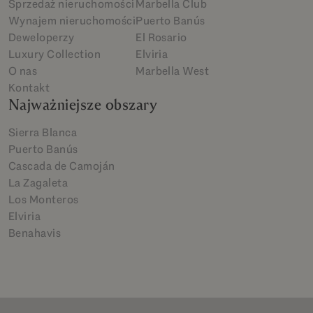
Sprzedaż nieruchomości
Marbella Club
Wynajem nieruchomości
Puerto Banús
Deweloperzy
El Rosario
Luxury Collection
Elviria
O nas
Marbella West
Kontakt
Najważniejsze obszary
Sierra Blanca
Puerto Banús
Cascada de Camoján
La Zagaleta
Los Monteros
Elviria
Benahavis