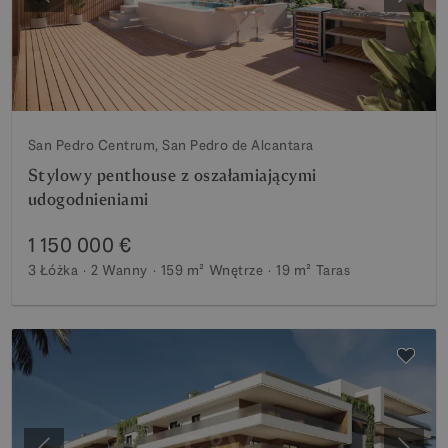
Poprzedni
Nastę
San Pedro Centrum, San Pedro de Alcantara
Stylowy penthouse z oszałamiającymi
udogodnieniami
1 150 000 €
3 Łóżka
2 Wanny
159 m²
Wnętrze
19 m²
Taras