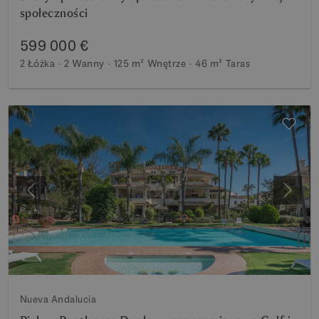
społeczności
599 000 €
2 Łóżka
2 Wanny
125 m²
Wnętrze
46 m²
Taras
Poprzedni
Nastę
Nueva Andalucia