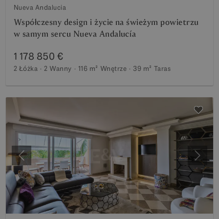
Nueva Andalucia
Współczesny design i życie na świeżym powietrzu
w samym sercu Nueva Andalucía
1 178 850 €
2 Łóżka
2 Wanny
116 m²
Wnętrze
39 m²
Taras
Poprzedni
Nastę