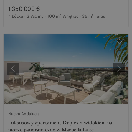
1 350 000 €
4 Łóżka
3 Wanny
100 m²
Wnętrze
35 m²
Taras
Poprzedni
Nastę
Nueva Andalucia
Luksusowy apartament Duplex z widokiem na
morze panoramiczne w Marbella Lake