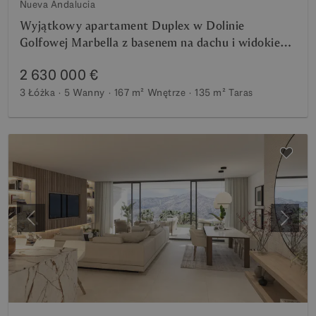
Nueva Andalucia
Wyjątkowy apartament Duplex w Dolinie
Golfowej Marbella z basenem na dachu i widokiem
panoramicznym
2 630 000 €
3 Łóżka
5 Wanny
167 m²
Wnętrze
135 m²
Taras
Poprzedni
Nastę