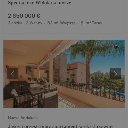
Spectacular Widok na morze
2 650 000 €
3 Łóżka
3 Wanny
183 m²
Wnętrze
181 m²
Taras
Poprzedni
Nastę
Nueva Andalucia
Jasny i przestronny apartament w ekskluzywnej