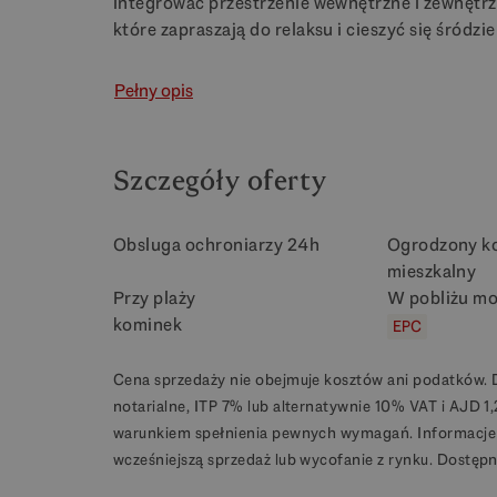
integrować przestrzenie wewnętrzne i zewnętr
które zapraszają do relaksu i cieszyć się śródz
Pełny opis
Szczegóły oferty
Obsluga ochroniarzy 24h
Ogrodzony k
mieszkalny
Przy plaży
W pobliżu mo
kominek
EPC
Cena sprzedaży nie obejmuje kosztów ani podatków. 
notarialne, ITP 7% lub alternatywnie 10% VAT i AJD 
warunkiem spełnienia pewnych wymagań. Informacje t
wcześniejszą sprzedaż lub wycofanie z rynku. Dostępn