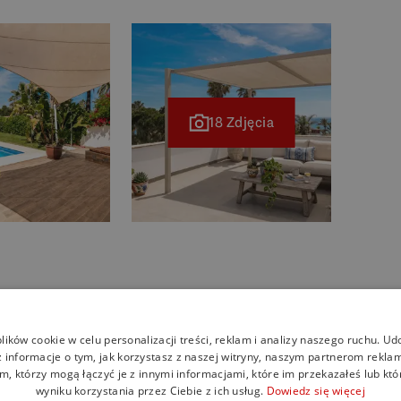
18 Zdjęcia
ików cookie w celu personalizacji treści, reklam i analizy naszego ruchu. U
 informacje o tym, jak korzystasz z naszej witryny, naszym partnerom rekl
m, którzy mogą łączyć je z innymi informacjami, które im przekazałeś lub któ
więcej informacji na temat tej nieruchomości
wyniku korzystania przez Ciebie z ich usług.
Dowiedz się więcej