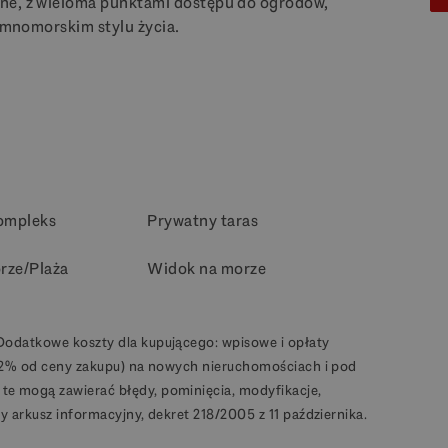
zne, z wieloma punktami dostępu do ogrodów,
iemnomorskim stylu życia.
ompleks
Prywatny taras
rze/Plaża
Widok na morze
Dodatkowe koszty dla kupującego: wpisowe i opłaty
1,2% od ceny zakupu) na nowych nieruchomościach i pod
e mogą zawierać błędy, pominięcia, modyfikacje,
y arkusz informacyjny, dekret 218/2005 z 11 października.