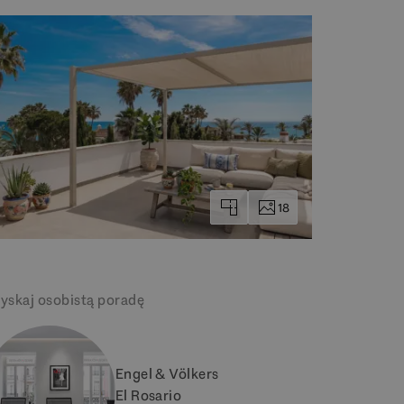
18
yskaj osobistą poradę
Engel & Völkers
El Rosario