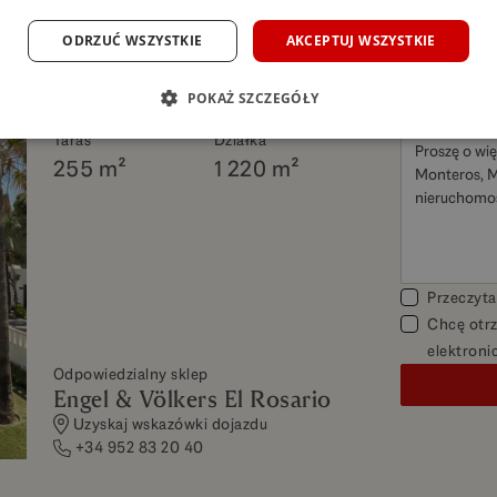
Łóżka
Wanny
ODRZUĆ WSZYSTKIE
AKCEPTUJ WSZYSTKIE
4
5
Wnętrze
Zbudowany
POKAŻ SZCZEGÓŁY
303 m²
589 m²
Taras
Działka
255 m²
1 220 m²
Przeczyta
Chcę otrz
elektroni
Odpowiedzialny sklep
Engel & Völkers El Rosario
Uzyskaj wskazówki dojazdu
+34 952 83 20 40