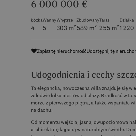
6 000 000 €
Łóżka
Wanny
Wnętrze
Zbudowany
Taras
Działka
4
5
303 m²
589 m²
255 m²
1 220
Zapisz tę nieruchomość
Udostępnij tę nieruch
Udogodnienia i cechy szcz
Ta elegancka, nowoczesna willa znajduje się w 
zaledwie kilka metrów od plaży. Rzadkość w Los
morze z pierwszego piętra, a także wspaniałe 
na dachu.
Od momentu wejścia, jasna, dwupoziomowa hal
architekturę kąpaną w naturalnym świetle. Dom