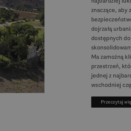
najbardziej luk
znaczące, aby 
bezpieczeństwo
dojrzałą urban
dostępnych do 
skonsolidowan
Ma zamożną kli
przestrzeń, któ
jednej z najbar
wschodniej czę
Przeczytaj wi