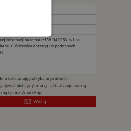
FRENCH
GERMAN
POLISH
łem i akceptuję
polityka prywatności
ymywać biuletyny, oferty i aktualizacje pocztą
czną i przez WhatsApp.
Wyślij