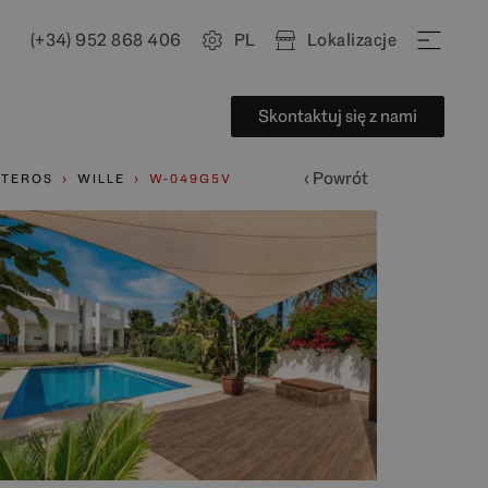
(+34) 952 868 406
PL
Lokalizacje
Skontaktuj się z nami
‹ Powrót
NTEROS
WILLE
W-049G5V