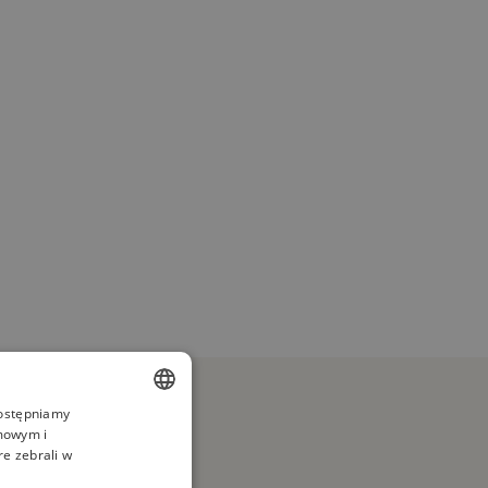
dostępniamy
amowym i
ENGLISH
re zebrali w
SPANISH