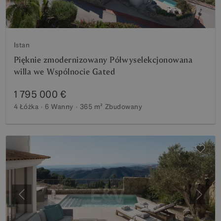
Istan
Pięknie zmodernizowany Półwyselekcjonowana
willa we Wspólnocie Gated
1 795 000 €
4 Łóżka
6 Wanny
365 m²
Zbudowany
Poprzedni
Nastę