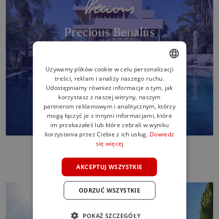
Precious Benalús
10 dzieł sztuki na Złotej Mili w Marbelli
Odkryj więcej
Używamy plików cookie w celu personalizacji
treści, reklam i analizy naszego ruchu.
ENGLISH
Udostępniamy również informacje o tym, jak
SPANISH
korzystasz z naszej witryny, naszym
partnerom reklamowym i analitycznym, którzy
FRENCH
mogą łączyć je z innymi informacjami, które
im przekazałeś lub które zebrali w wyniku
GERMAN
korzystania przez Ciebie z ich usług.
Dowiedz
się więcej
POLISH
AKCEPTUJ WSZYSTKIE
ODRZUĆ WSZYSTKIE
POKAŻ SZCZEGÓŁY