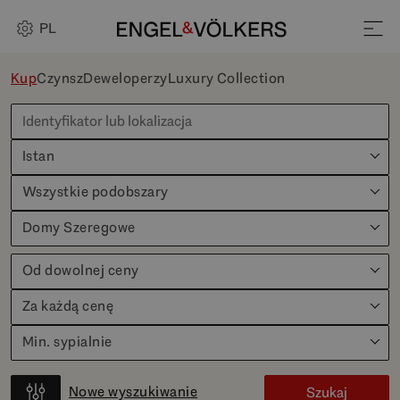
PL
Kup
Czynsz
Deweloperzy
Luxury Collection
Istan
Wszystkie podobszary
Domy Szeregowe
Od dowolnej ceny
Za każdą cenę
Min. sypialnie
Nowe wyszukiwanie
Szukaj