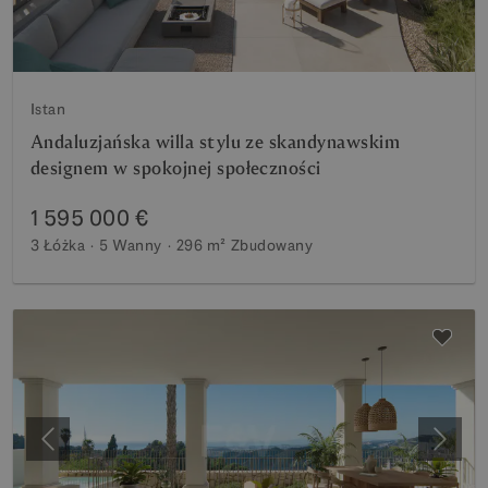
Istan
Andaluzjańska willa stylu ze skandynawskim
designem w spokojnej społeczności
1 595 000 €
3 Łóżka
5 Wanny
296 m²
Zbudowany
Poprzedni
Nastę