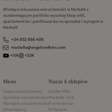
Wiodąca luksusowa nieruchomość w Marbelli z
oszałamiającym portfolio wysokiej klasy willi,
apartamentów i penthouse'ów na sprzedaż i wynajem w
Marbelli
+34 952 868 406
marbella@engelvoelkers.com
+15K
+20K
Menu
Nasze 6 sklepów
Zakup nieruchomości
Golden Mile
Sprzedaż nieruchomości
Marbella Club
Wynajem nieruchomości
Puerto Banús
Deweloperzy
El Rosario