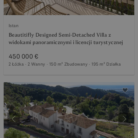
Istan
Beautitifly Designed Semi-Detached Villa z
widokami panoramicznymi i licencji turystycznej
450 000 €
2 Łóżka
2 Wanny
150 m²
Zbudowany
195 m²
Działka
Poprzedni
Nastę