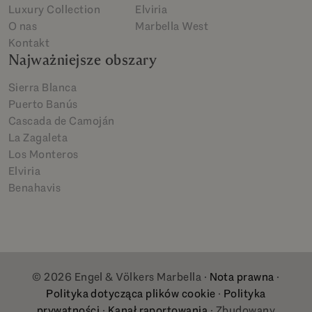
Luxury Collection
Elviria
O nas
Marbella West
Kontakt
Najważniejsze obszary
Sierra Blanca
Puerto Banús
Cascada de Camoján
La Zagaleta
Los Monteros
Elviria
Benahavis
© 2026 Engel & Völkers Marbella ·
Nota prawna
·
Polityka dotycząca plików cookie
·
Polityka
prywatności
·
Kanał raportowania
· Zbudowany