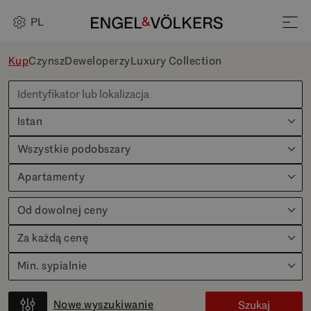
PL
Kup
Czynsz
Deweloperzy
Luxury Collection
Istan
Wszystkie podobszary
Apartamenty
Od dowolnej ceny
Za każdą cenę
Min. sypialnie
Nowe wyszukiwanie
Szukaj