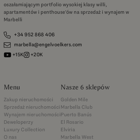
oszałamiającym portfolio wysokiej klasy willi,
apartamentów i penthouse'ów na sprzedaż i wynajem w
Marbelli
+34 952 868 406
marbella@engelvoelkers.com
+15K
+20K
Menu
Nasze 6 sklepów
Zakup nieruchomości
Golden Mile
Sprzedaż nieruchomości
Marbella Club
Wynajem nieruchomości
Puerto Banús
Deweloperzy
El Rosario
Luxury Collection
Elviria
O nas
Marbella West