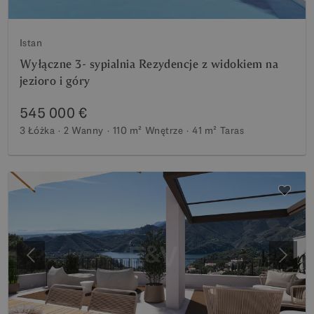
Istan
Wyłączne 3- sypialnia Rezydencje z widokiem na
jezioro i góry
545 000 €
3 Łóżka
2 Wanny
110 m²
Wnętrze
41 m²
Taras
Poprzedni
Nastę