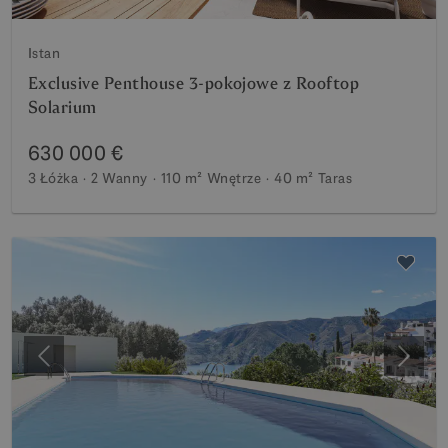
Istan
Exclusive Penthouse 3-pokojowe z Rooftop
Solarium
630 000 €
3 Łóżka
2 Wanny
110 m²
Wnętrze
40 m²
Taras
Poprzedni
Nastę