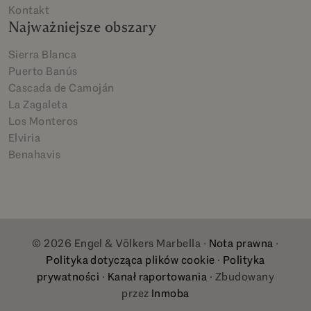
Kontakt
Najważniejsze obszary
Sierra Blanca
Puerto Banús
Cascada de Camoján
La Zagaleta
Los Monteros
Elviria
Benahavis
© 2026 Engel & Völkers Marbella ·
Nota prawna
·
Polityka dotycząca plików cookie
·
Polityka
prywatności
·
Kanał raportowania
· Zbudowany
przez
Inmoba