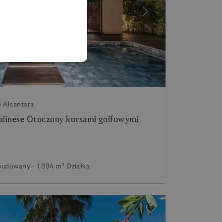
FRENCH
Następny
GERMAN
POLISH
e Alcantara
Balinese Otoczony kursami golfowymi
budowany
1 394 m²
Działka