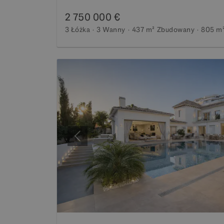
2 750 000 €
3 Łóżka
3 Wanny
437 m²
Zbudowany
805 m
Poprzedni