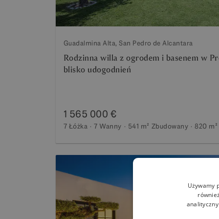
Guadalmina Alta, San Pedro de Alcantara
Rodzinna willa z ogrodem i basenem w Pr
blisko udogodnień
1 565 000 €
7 Łóżka
7 Wanny
541 m²
Zbudowany
820 m²
Używamy pl
również
analityczny