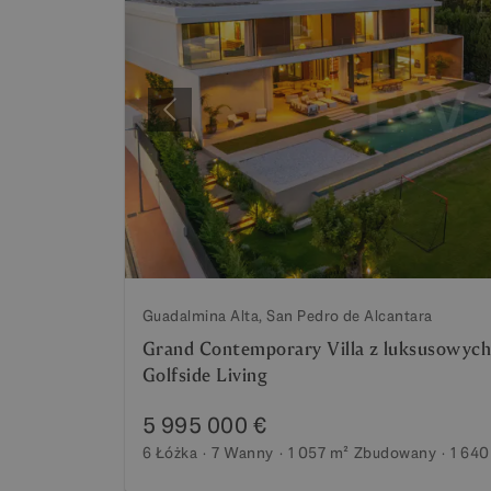
Poprzedni
Guadalmina Alta, San Pedro de Alcantara
Grand Contemporary Villa z luksusowych
Golfside Living
5 995 000 €
6 Łóżka
7 Wanny
1 057 m²
Zbudowany
1 640