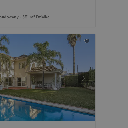
budowany
551 m²
Działka
Następny