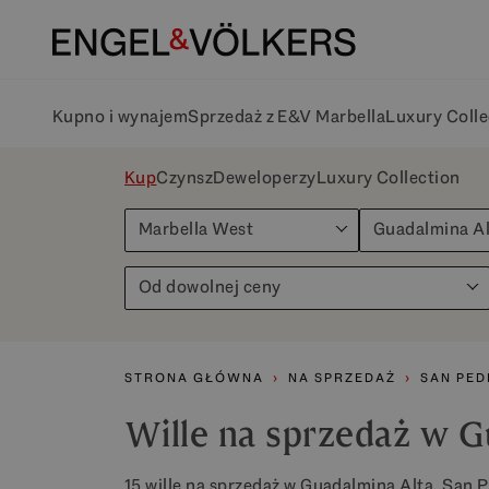
Kupno i wynajem
Sprzedaż z E&V Marbella
Luxury Colle
Kup
Czynsz
Deweloperzy
Luxury Collection
Marbella West
Guadalmina Al
Od dowolnej ceny
STRONA GŁÓWNA
NA SPRZEDAŻ
SAN PED
Wille na sprzedaż w G
15 wille na sprzedaż w Guadalmina Alta, San 