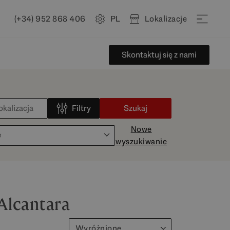
(+34) 952 868 406
PL
Lokalizacje
Skontaktuj się z nami
Filtry
Szukaj
Nowe
e
wyszukiwanie
Alcantara
Wyróżnione