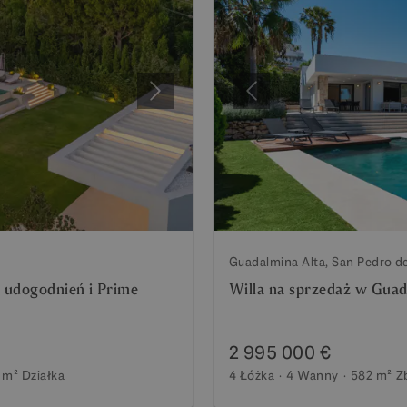
Następny
Poprzedni
Guadalmina Alta, San Pedro d
 udogodnień i Prime
Willa na sprzedaż w Guad
2 995 000 €
 m²
Działka
4 Łóżka
4 Wanny
582 m²
Z