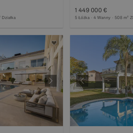
1 449 000 €
²
Działka
5 Łóżka
4 Wanny
508 m²
Z
Następny
Poprzedni