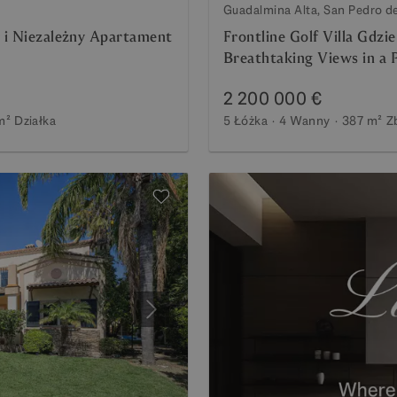
Guadalmina Alta, San Pedro d
y i Niezależny Apartament
Frontline Golf Villa Gdz
Breathtaking Views in a 
2 200 000 €
m²
Działka
5 Łóżka
4 Wanny
387 m²
Z
Następny