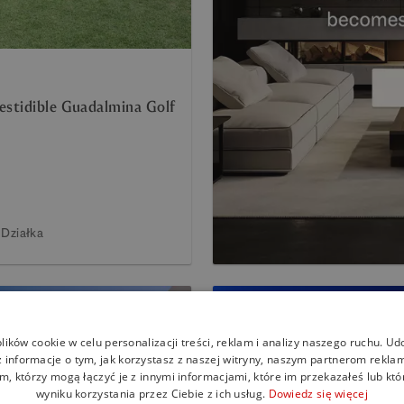
estidible Guadalmina Golf
Działka
ików cookie w celu personalizacji treści, reklam i analizy naszego ruchu. U
 informacje o tym, jak korzystasz z naszej witryny, naszym partnerom rekl
m, którzy mogą łączyć je z innymi informacjami, które im przekazałeś lub któ
wyniku korzystania przez Ciebie z ich usług.
Dowiedz się więcej