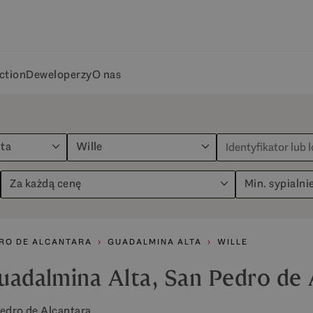
ction
Deweloperzy
O nas
ta
Wille
Za każdą cenę
Min. sypialni
RO DE ALCANTARA
GUADALMINA ALTA
WILLE
uadalmina Alta, San Pedro de 
Pedro de Alcantara.