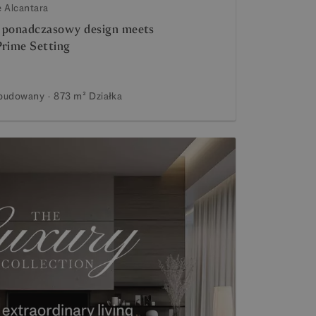
e Alcantara
ie ponadczasowy design meets
Prime Setting
budowany
873 m²
Działka