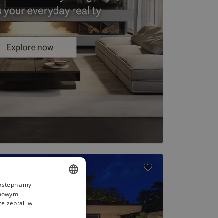
dostępniamy
amowym i
ENGLISH
re zebrali w
SPANISH