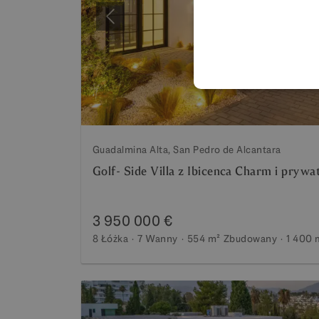
Poprzedni
Guadalmina Alta, San Pedro de Alcantara
Golf- Side Villa z Ibicenca Charm i pry
3 950 000 €
8 Łóżka
7 Wanny
554 m²
Zbudowany
1 400 