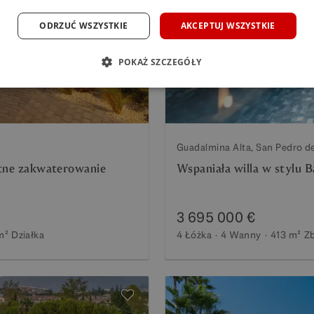
Następny
Poprzedni
ODRZUĆ WSZYSTKIE
AKCEPTUJ WSZYSTKIE
POKAŻ SZCZEGÓŁY
Guadalmina Alta, San Pedro d
watne zakwaterowanie
Wspaniała willa w stylu 
3 695 000 €
m²
Działka
4 Łóżka
4 Wanny
413 m²
Z