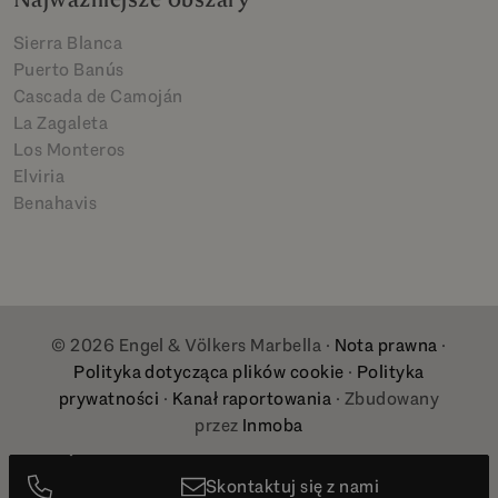
Sierra Blanca
Puerto Banús
Cascada de Camoján
La Zagaleta
Los Monteros
Elviria
Benahavis
© 2026 Engel & Völkers Marbella ·
Nota prawna
·
Polityka dotycząca plików cookie
·
Polityka
prywatności
·
Kanał raportowania
· Zbudowany
przez
Inmoba
Skontaktuj się z nami