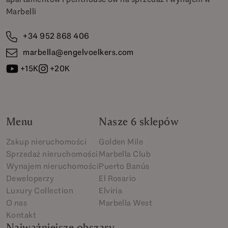
Marbelli
+34 952 868 406
marbella@engelvoelkers.com
+15K
+20K
Menu
Nasze 6 sklepów
Zakup nieruchomości
Golden Mile
Sprzedaż nieruchomości
Marbella Club
Wynajem nieruchomości
Puerto Banús
Deweloperzy
El Rosario
Luxury Collection
Elviria
O nas
Marbella West
Kontakt
Najważniejsze obszary