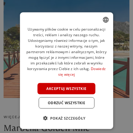
Używamy plików cookie w celu personalizacji
treści, reklam i analizy naszego ruchu.
ENGLISH
Udostępniamy również informacje o tym, jak
SPANISH
korzystasz z naszej witryny, naszym
partnerom reklamowym i analitycznym, którzy
FRENCH
mogą łączyć je z innymi informacjami, które
im przekazałeś lub które zebrali w wyniku
GERMAN
korzystania przez Ciebie z ich usług.
Dowiedz
się więcej
POLISH
AKCEPTUJ WSZYSTKIE
ODRZUĆ WSZYSTKIE
WIĘCEJ INFORMACJI O OKOLICY
POKAŻ SZCZEGÓŁY
Marbella Golden Mile