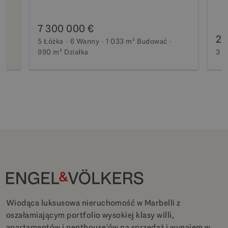
7 300 000 €
2 
5 Łóżka
6 Wanny
1 033 m²
Budować
990 m²
Działka
3 Ł
Wiodąca luksusowa nieruchomość w Marbelli z
oszałamiającym portfolio wysokiej klasy willi,
apartamentów i penthouse'ów na sprzedaż i wynajem w