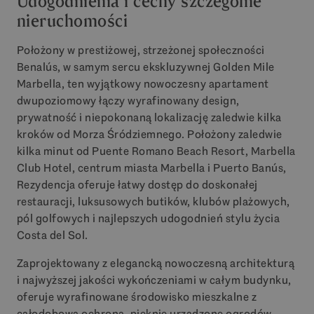
Udogodnienia i cechy szczególne
nieruchomości
Położony w prestiżowej, strzeżonej społeczności
Benalús, w samym sercu ekskluzywnej Golden Mile
Marbella, ten wyjątkowy nowoczesny apartament
dwupoziomowy łączy wyrafinowany design,
prywatność i niepokonaną lokalizację zaledwie kilka
kroków od Morza Śródziemnego. Położony zaledwie
kilka minut od Puente Romano Beach Resort, Marbella
Club Hotel, centrum miasta Marbella i Puerto Banús,
Rezydencja oferuje łatwy dostęp do doskonałej
restauracji, luksusowych butików, klubów plażowych,
pól golfowych i najlepszych udogodnień stylu życia
Costa del Sol.
Zaprojektowany z elegancką nowoczesną architekturą
i najwyższej jakości wykończeniami w całym budynku,
oferuje wyrafinowane środowisko mieszkalne z
całodobową ochroną, pięknie urządzone ogrodów