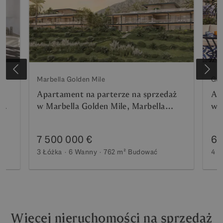
Marbella Golden Mile
Gol
Apartament na parterze na sprzedaż
Ap
w Marbella Golden Mile, Marbella
w M
(Wszystkie obszary)
(W
7 500 000 €
6 
3 Łóżka
6 Wanny
762 m²
Budować
4 Ł
Więcej nieruchomości na sprzedaż