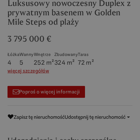
Luksusowy nowoczesny Duplex z
prywatnym basenem w Golden
Mile Steps od plaży
3 795 000 €
Łóżka
Wanny
Wnętrze
Zbudowany
Taras
4
5
252 m²
324 m²
72 m²
więcej szczegółów
Poproś o więcej informacji
Zapisz tę nieruchomość
Udostępnij tę nieruchomość