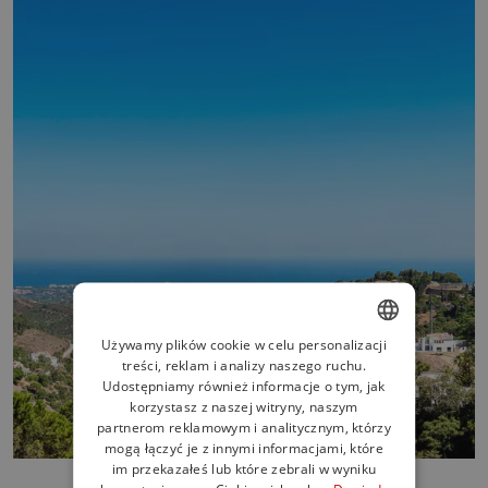
Używamy plików cookie w celu personalizacji
treści, reklam i analizy naszego ruchu.
ENGLISH
Udostępniamy również informacje o tym, jak
SPANISH
korzystasz z naszej witryny, naszym
partnerom reklamowym i analitycznym, którzy
FRENCH
mogą łączyć je z innymi informacjami, które
im przekazałeś lub które zebrali w wyniku
GERMAN