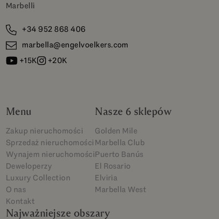
Marbelli
+34 952 868 406
marbella@engelvoelkers.com
+15K
+20K
Menu
Nasze 6 sklepów
Zakup nieruchomości
Golden Mile
Sprzedaż nieruchomości
Marbella Club
Wynajem nieruchomości
Puerto Banús
Deweloperzy
El Rosario
Luxury Collection
Elviria
O nas
Marbella West
Kontakt
Najważniejsze obszary