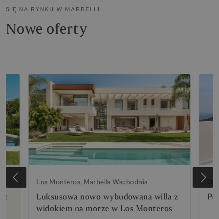
SIĘ NA RYNKU W MARBELLI
Nowe oferty
Los Monteros, Marbella Wschodnia
Oje
 z
Luksusowa nowo wybudowana willa z
Pe
widokiem na morze w Los Monteros