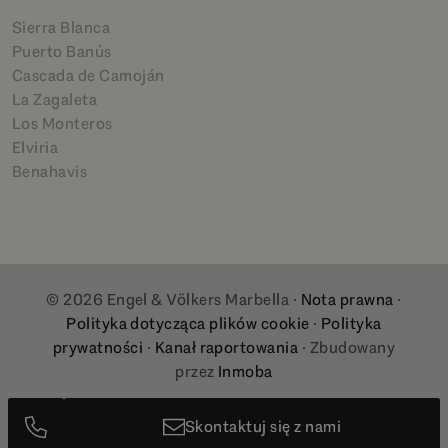
Sierra Blanca
Puerto Banús
Cascada de Camoján
La Zagaleta
Los Monteros
Elviria
Benahavis
© 2026 Engel & Völkers Marbella ·
Nota prawna
·
Polityka dotycząca plików cookie
·
Polityka
prywatności
·
Kanał raportowania
· Zbudowany
przez
Inmoba
Skontaktuj się z nami