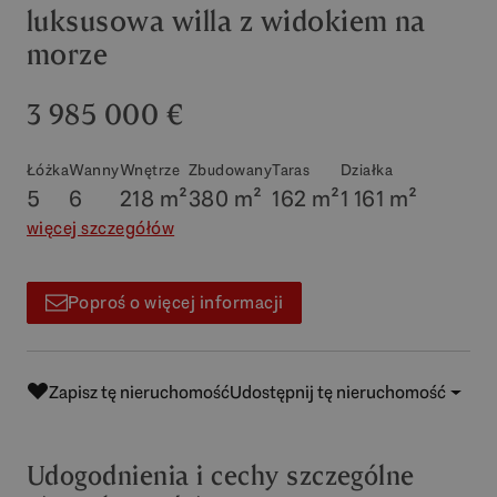
luksusowa willa z widokiem na
morze
3 985 000 €
Łóżka
Wanny
Wnętrze
Zbudowany
Taras
Działka
5
6
218 m²
380 m²
162 m²
1 161 m²
więcej szczegółów
Poproś o więcej informacji
Zapisz tę nieruchomość
Udostępnij tę nieruchomość
Udogodnienia i cechy szczególne