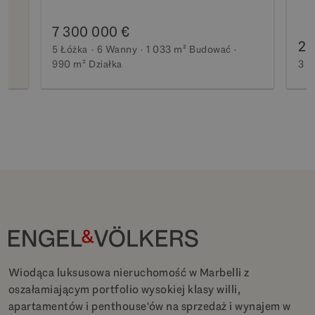
7 300 000 €
2 
5 Łóżka
6 Wanny
1 033 m²
Budować
990 m²
Działka
3 Ł
Wiodąca luksusowa nieruchomość w Marbelli z
oszałamiającym portfolio wysokiej klasy willi,
apartamentów i penthouse'ów na sprzedaż i wynajem w