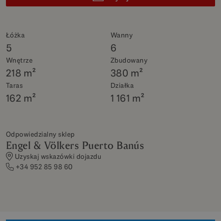
Łóżka
Wanny
5
6
Wnętrze
Zbudowany
218 m²
380 m²
Taras
Działka
162 m²
1 161 m²
Odpowiedzialny sklep
Engel & Völkers Puerto Banús
Uzyskaj wskazówki dojazdu
+34 952 85 98 60