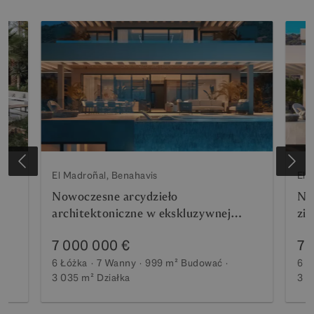
El Madroñal, Benahavis
El 
Nowoczesne arcydzieło
No
architektoniczne w ekskluzywnej
zi
enklawie Benahavis!
7 000 000 €
7 
6 Łóżka
7 Wanny
999 m²
Budować
6 Ł
3 035 m²
Działka
3 0