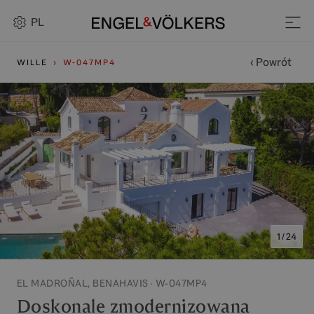
PL
‹ Powrót
WILLE
W-047MP4
1 / 24
EL MADROÑAL, BENAHAVIS · W-047MP4
Doskonale zmodernizowana