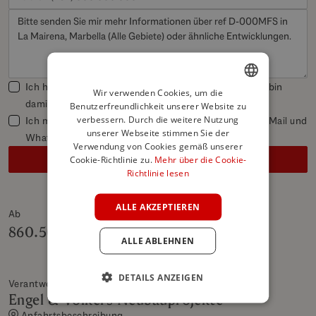
Ich habe die Datenschutzbestimmungen gelesen und bin
Wir verwenden Cookies, um die
damit einverstanden.
Datenschutzbestimmungen
Benutzerfreundlichkeit unserer Website zu
ENGLISH
verbessern. Durch die weitere Nutzung
Ich möchte Newsletter, Angebote und Updates per E-Mail und
SPANISH
unserer Webseite stimmen Sie der
Whatsapp erhalten
Verwendung von Cookies gemäß unserer
FRENCH
Senden
Cookie-Richtlinie zu.
Mehr über die Cookie-
Richtlinie lesen
GERMAN
POLISH
ALLE AKZEPTIEREN
Ab
Bis
860.500 €
2.450.000 €
ALLE ABLEHNEN
DETAILS ANZEIGEN
Verantwortlicher Shop
Engel & Völkers Neubauprojekte
Anfahrtsbeschreibung