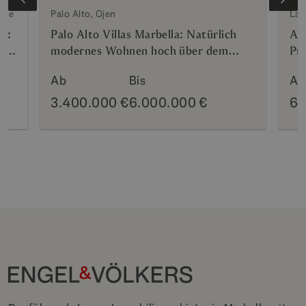
ile
Palo Alto, Ojen
La 
n:
Palo Alto Villas Marbella: Natürlich
Az
den
modernes Wohnen hoch über dem
Pri
Mediterraneum
Hy
Ab
Bis
Ab
3.400.000 €
6.000.000 €
69