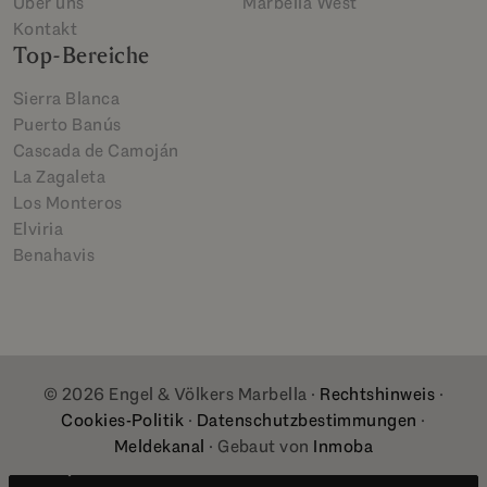
Über uns
Marbella West
Kontakt
Top-Bereiche
Sierra Blanca
Puerto Banús
Cascada de Camoján
La Zagaleta
Los Monteros
Elviria
Benahavis
© 2026 Engel & Völkers Marbella ·
Rechtshinweis
·
Cookies-Politik
·
Datenschutzbestimmungen
·
Meldekanal
· Gebaut von
Inmoba