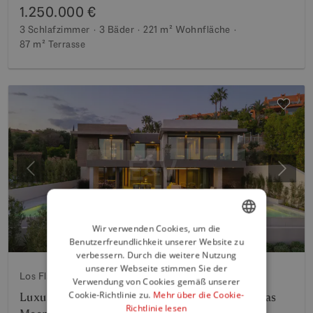
1.250.000 €
3 Schlafzimmer
3 Bäder
221 m²
Wohnfläche
87 m²
Terrasse
Vorherige
Weite
Wir verwenden Cookies, um die
Benutzerfreundlichkeit unserer Website zu
ENGLISH
verbessern. Durch die weitere Nutzung
SPANISH
unserer Webseite stimmen Sie der
Los Flamingos Golf, Benahavis
Verwendung von Cookies gemäß unserer
FRENCH
Cookie-Richtlinie zu.
Mehr über die Cookie-
Luxusmodernes Villa mit Panoramablick auf das
Richtlinie lesen