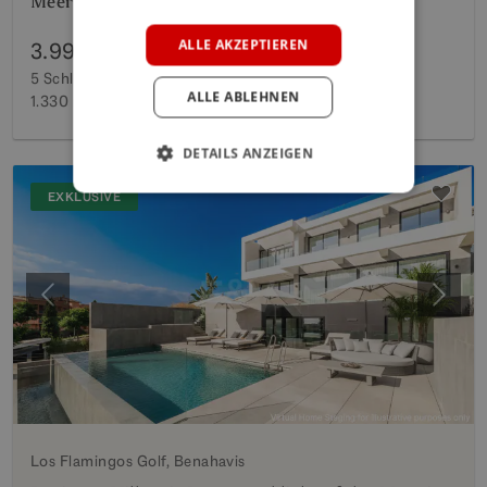
Meer
GERMAN
POLISH
ALLE AKZEPTIEREN
3.995.000 €
5 Schlafzimmer
5 Bäder
800 m²
Bebaut
ALLE ABLEHNEN
1.330 m²
Grundstück
DETAILS ANZEIGEN
EXKLUSIVE
Vorherige
Weite
Los Flamingos Golf, Benahavis