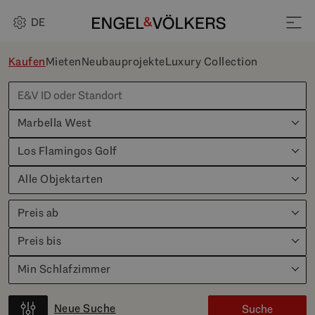
DE
Kaufen
Mieten
Neubauprojekte
Luxury Collection
Marbella West
Los Flamingos Golf
Alle Objektarten
Preis ab
Preis bis
Min Schlafzimmer
Neue Suche
Suche