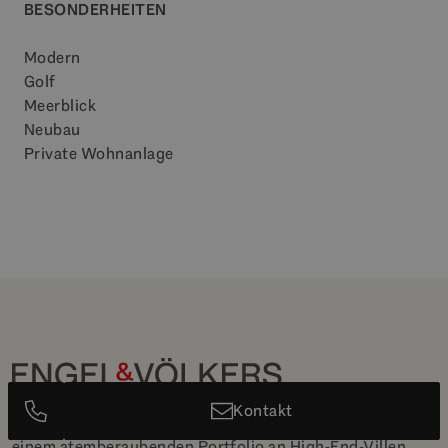
BESONDERHEITEN
Modern
Golf
Meerblick
Neubau
Private Wohnanlage
Kontakt
Der führende Luxus-Immobilienanbieter in Marbella mit
einem atemberaubenden Portfolio an High-End-Villen,